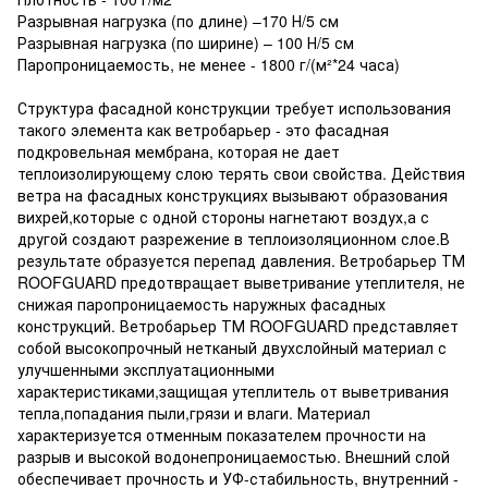
Разрывная нагрузка (по длине) –170 Н/5 см
Разрывная нагрузка (по ширине) – 100 Н/5 см
Паропроницаемость, не менее - 1800 г/(м²*24 часа)
Структура фасадной конструкции требует использования
такого элемента как ветробарьер - это фасадная
подкровельная мембрана, которая не дает
теплоизолирующему слою терять свои свойства. Действия
ветра на фасадных конструкциях вызывают образования
вихрей,которые с одной стороны нагнетают воздух,а с
другой создают разрежение в теплоизоляционном слое.В
результате образуется перепад давления. Ветробарьер ТМ
ROOFGUARD предотвращает выветривание утеплителя, не
снижая паропроницаемость наружных фасадных
конструкций. Ветробарьер ТМ ROOFGUARD представляет
собой высокопрочный нетканый двухслойный материал с
улучшенными эксплуатационными
характеристиками,защищая утеплитель от выветривания
тепла,попадания пыли,грязи и влаги. Материал
характеризуется отменным показателем прочности на
разрыв и высокой водонепроницаемостью. Внешний слой
обеспечивает прочность и УФ-стабильность, внутренний -