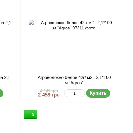
а 2,1
Агроволокно белое 42г/ м2 . 2,1*100
м.“Agros”
2 484 грн
Купить
2 458 грн
3