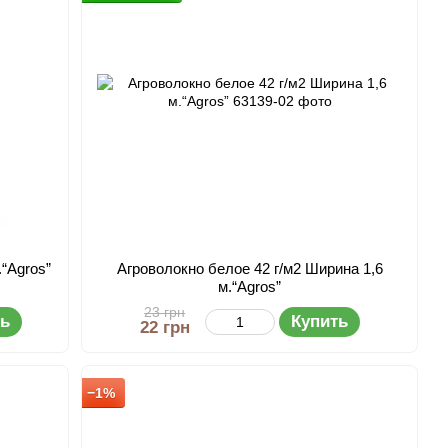
.“Agros”
Агроволокно белое 42 г/м2 Ширина 1,6
м.“Agros”
23 грн
ть
Купить
22 грн
−1%