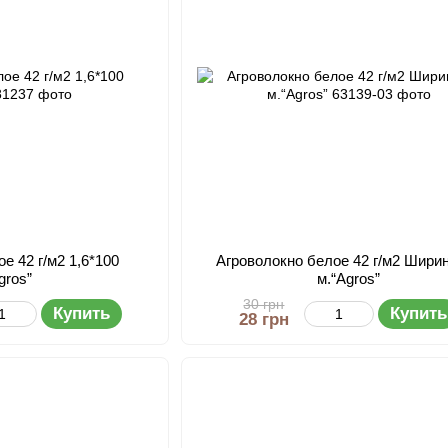
е 42 г/м2 1,6*100
Агроволокно белое 42 г/м2 Ширин
gros”
м.“Agros”
30 грн
Купить
Купить
28 грн