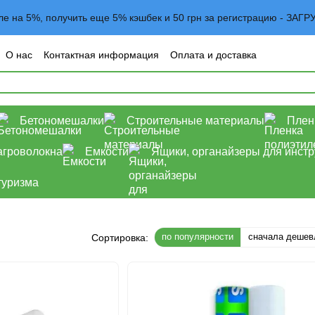
вле на 5%, получить еще 5% кэшбек и 50 грн за регистрацию - 
О нас
Контактная информация
Оплата и доставка
овательское соглашение
Договор оферта
Блог
Бетономешалки
Строительные материалы
Плен
агроволокна
Емкости
Ящики, органайзеры для инст
туризма
по популярности
сначала дешев
Сортировка: