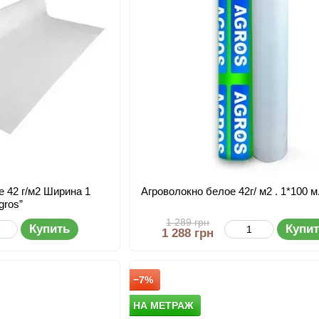
е 42 г/м2 Ширина 1
Агроволокно белое 42г/ м2 . 1*100 м
gros”
1 289 грн
Купить
Купи
1 288 грн
−7%
НА МЕТРАЖ