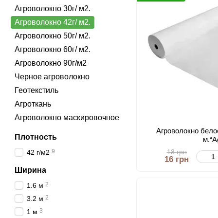
Агроволокно 30г/ м2.
Агроволокно 42г/ м2.
Агроволокно 50г/ м2.
Агроволокно 60г/ м2.
Агроволокно 90г/м2
Черное агроволокно
Геотекстиль
Агроткань
Агроволокно маскировочное
Агроволокно бело
Плотность
м.“A
18 грн
9
42 г/м2
16 грн
Ширина
2
1.6 м
2
3.2 м
3
1 м