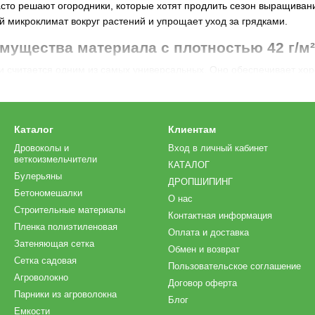
асто решают огородники, которые хотят продлить сезон выращиван
 микроклимат вокруг растений и упрощает уход за грядками.
ущества материала с плотностью 42 г/м²
и считается одним из самых универсальных. Оно обеспечивает хор
преимуществам относятся:
аморозков при температуре от 0 до -3 °C;
оптимального уровня влажности;
Каталог
Клиентам
Дровоколы и
Вход в личный кабинет
зких перепадов температуры;
веткоизмельчители
КАТАЛОГ
оздуха без необходимости снимать укрытие;
Булерьяны
ДРОПШИПИНГ
ений и более ранний урожай;
Бетономешалки
О нас
Строительные материалы
афиолету и длительный срок службы.
Контактная информация
Пленка полиэтиленовая
Оплата и доставка
ам
агроволокно
с плотностью 42 активно используют как в частных
Затеняющая сетка
Обмен и возврат
ие позволяет сократить стресс растений и создать более стабильны
Сетка садовая
Пользовательское соглашение
ественное агроволокно в Украине?
Агроволокно
Договор оферта
Парники из агроволокна
oexpert представлено качественный укрывной материал, который 
Блог
Емкости