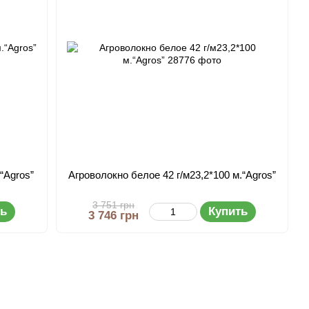
“Agros”
Агроволокно белое 42 г/м23,2*100 м.“Agros”
3 751 грн
ть
Купить
3 746 грн