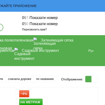
ЗАГРУЖАЙТЕ ПРИЛОЖЕНИЕ
0
6
7
Показати номер
0
5
0
Показати номер
Перезвонить вам?
ка полиэтиленовая
Затеняющая сетка
рументов
Садовый инструмент
Рус
ле
сначала дороже
по названию
Отображение:
−4%
НА МЕТРАЖ