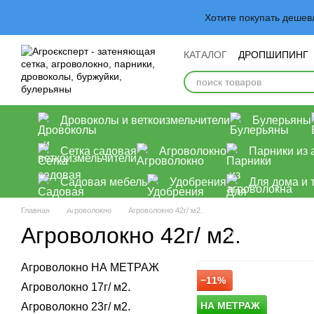
Перейти к основному контенту
Хотите покупать деше
КАТАЛОГ
ДРОПШИПИНГ
Обмен и возврат
Польз
Дровоколы и веткоизмельчители
Булерьяны
Сетка садовая
Агроволокно
Парники из 
Садовая мебель
Удобрения
Для дома и 
Главная
Агроволокно
Агроволокно 42г/ м2.
Агроволокно 42г/ м2.
Агроволокно НА МЕТРАЖ
−11%
Агроволокно 17г/ м2.
НА МЕТРАЖ
Агроволокно 23г/ м2.