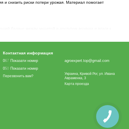
ия и снизить риски потери урожая. Материал помогает
оший баланс между защитой и доступом воздуха и влаги к
Контактная информация
0
6
7
Показати номер
agroexpert.top@gmail.com
0
5
0
Показати номер
Украина, Кривой Рог, ул. Ивана
Перезвонить вам?
Авраменка, 3
Карта проезда
 огородах, так и в профессиональном выращивании овощных
е условия для развития культуры.
подходит для профессионального и домашнего использования.