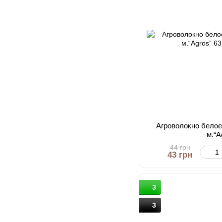
Агроволокно белое
м.“A
44 грн
43 грн
3
3