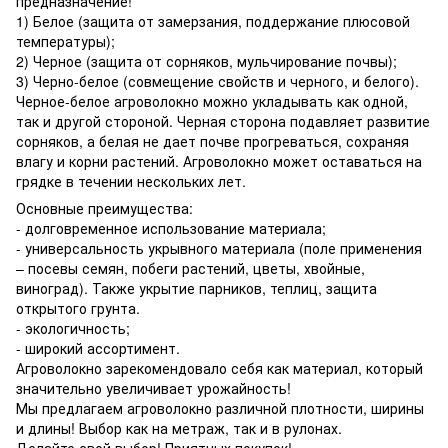
предназначение!
1) Белое (защита от замерзания, поддержание плюсовой
температуры);
2) Черное (защита от сорняков, мульчирование почвы);
3) Черно-белое (совмещение свойств и черного, и белого).
Черное-белое агроволокно можно укладывать как одной,
так и другой стороной. Черная сторона подавляет развитие
сорняков, а белая не дает почве прогреваться, сохраняя
влагу и корни растений. Агроволокно может оставаться на
грядке в течении нескольких лет.
Основные преимущества:
- долговременное использование материала;
- универсальность укрывного материала (поле применения
– посевы семян, побеги растений, цветы, хвойные,
виноград). Также укрытие парников, теплиц, защита
открытого грунта.
- экологичность;
- широкий ассортимент.
Агроволокно зарекомендовало себя как материал, который
значительно увеличивает урожайность!
Мы предлагаем агроволокно различной плотности, ширины
и длины! Выбор как на метраж, так и в рулонах.
Делайте свой выбор! Приятных покупок!