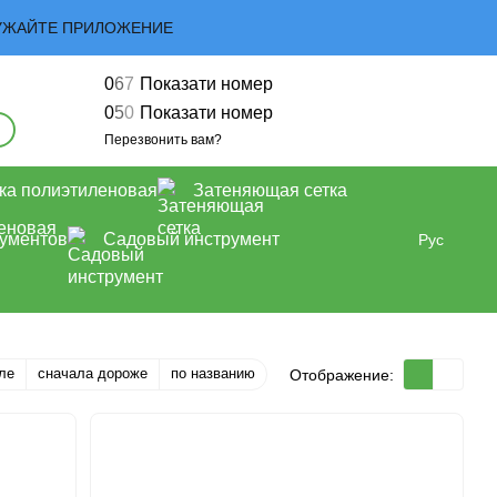
ЗАГРУЖАЙТЕ ПРИЛОЖЕНИЕ
0
6
7
Показати номер
0
5
0
Показати номер
Перезвонить вам?
ка полиэтиленовая
Затеняющая сетка
рументов
Садовый инструмент
Рус
ле
сначала дороже
по названию
Отображение: