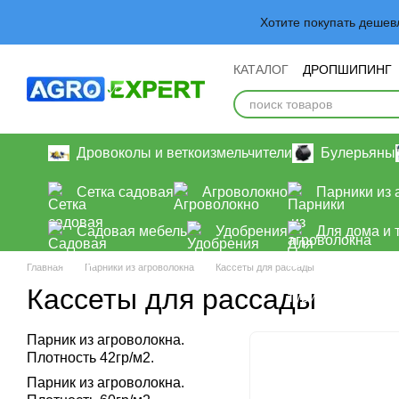
Перейти к основному контенту
Хотите покупать деше
КАТАЛОГ
ДРОПШИПИНГ
Обмен и возврат
Польз
Дровоколы и веткоизмельчители
Булерьяны
Сетка садовая
Агроволокно
Парники из 
Садовая мебель
Удобрения
Для дома и 
Главная
Парники из агроволокна
Кассеты для рассады
Кассеты для рассады
Парник из агроволокна.
Плотность 42гр/м2.
Парник из агроволокна.