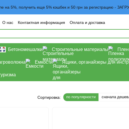
вле на 5%, получить еще 5% кэшбек и 50 грн за регистрацию - 
О нас
Контактная информация
Оплата и доставка
овательское соглашение
Договор оферта
Блог
Бетономешалки
Строительные материалы
Плен
агроволокна
Емкости
Ящики, органайзеры для инст
туризма
по популярности
сначала дешев
Сортировка: