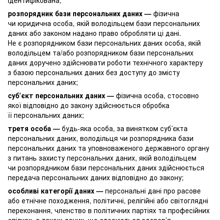
розпорядник бази персональних даних —
фізична
чи юридична особа, якій володільцем бази персональних
даних або законом надано право обробляти ці дані.
Не є розпорядником бази персональних даних особа, якій
володільцем та/або розпорядником бази персональних
даних доручено здійснювати роботи технічного характеру
з базою персональних даних без доступу до змісту
персональних даних;
суб’єкт персональних даних —
фізична особа, стосовно
якої відповідно до закону здійснюється обробка
її персональних даних;
третя особа —
будь-яка особа, за винятком суб’єкта
персональних даних, володільця чи розпорядника бази
персональних даних та уповноваженого державного органу
з питань захисту персональних даних, якій володільцем
чи розпорядником бази персональних даних здійснюється
передача персональних даних відповідно до закону;
особливі категорії даних —
персональні дані про расове
або етнічне походження, політичні, релігійні або світоглядні
переконання, членство в політичних партіях та професійних
спілках, а також даних, що стосуються здоров’я