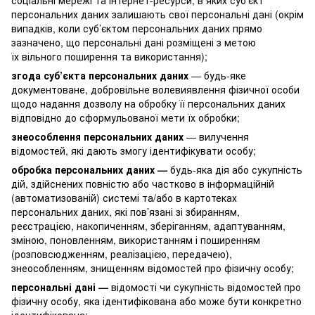
персональних даних залишають свої персональні дані (окрім
випадків, коли суб’єктом персональних даних прямо
зазначено, що персональні дані розміщені з метою
їх вільного поширення та використання);
згода суб’єкта персональних даних
— будь-яке
документоване, добровільне волевиявлення фізичної особи
щодо надання дозволу на обробку її персональних даних
відповідно до сформульованої мети їх обробки;
знеособлення персональних даних
— вилучення
відомостей, які дають змогу ідентифікувати особу;
обробка персональних даних —
будь-яка дія або сукупність
дій, здійснених повністю або частково в інформаційній
(автоматизованій) системі та/або в картотеках
персональних даних, які пов’язані зі збиранням,
реєстрацією, накопиченням, зберіганням, адаптуванням,
зміною, поновленням, використанням і поширенням
(розповсюдженням, реалізацією, передачею),
знеособленням, знищенням відомостей про фізичну особу;
персональні дані —
відомості чи сукупність відомостей про
фізичну особу, яка ідентифікована або може бути конкретно
ідентифікована;