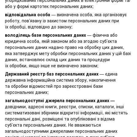
або у формі картотек персональних даних;
відповідальна особа
— визначена особа, яка організовує
роботу, пов’язану із захистом персональних даних при
їх обробці, відповідно до закону;
володілець бази персональних даних
— фізична або
юридична особа, якій законом або за згодою суб’єкта
персональних даних надано право на обробку цих даних,
яка затверджує мету обробки персональних даних у цій базі
даних, встановлює склад цих даних та процедури
їх обробки, якщо інше не визначено законом;
Державний реєстр баз персональних даних
— єдина
державна інформаційна система збору, накопичення
та обробки відомостей про зареєстровані бази
персональних даних;
загальнодоступні джерела персональних даних —
довідники, адресні книги, реєстри, списки, каталоги, інші
систематизовані збірники відкритої інформації, які містять
персональні дані, розміщені та опубліковані з відома
суб’єкта персональних даних. Не вважаються
загальнодоступними джерелами персональних даних
соціальні мережі та інтернет-ресурси, в яких суб’єкт