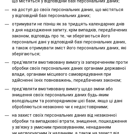
що містяться у відповідній базі персональних даних;
на доступ до своїх персональних даних, що містяться
у відповідній базі персональних даних;
отримувати не пізніш як за тридцять календарних днів
з дня надходження запиту, крім випадків, передбачених
законом, відповідь про те, чи зберігаються його
персональні дані у відповідній базі персональних даних,
а також отримувати зміст його персональних даних, які
зберігаються;
пред'являти вмотивовану вимогу із запереченням проти
обробки своїх персональних даних органами державної
влади, органами місцевого самоврядування при
здійсненні їхніх повноважень, передбачених законом;
пред'являти вмотивовану вимогу щодо зміни або
знищення своїх персональних даних будь-яким
володільцем та розпорядником цієї бази, якщо ці дані
обробляються незаконно чи є недостовірними;
на захист своїх персональних даних від незаконної
обробки та випадкової втрати, знищення, пошкодження
у зв'язку з умисним приховуванням, ненаданням
чи несвоєчасним їх наданням, а також на захист від