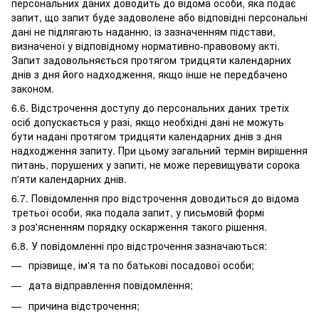
персональних даних доводить до відома особи, яка подає
запит, що запит буде задоволене або відповідні персональні
дані не підлягають наданню, із зазначенням підстави,
визначеної у відповідному нормативно-правовому акті.
Запит задовольняється протягом тридцяти календарних
днів з дня його надходження, якщо інше не передбачено
законом.
6.6. Відстрочення доступу до персональних даних третіх
осіб допускається у разі, якщо необхідні дані не можуть
бути надані протягом тридцяти календарних днів з дня
надходження запиту. При цьому загальний термін вирішення
питань, порушених у запиті, не може перевищувати сорока
п'яти календарних днів.
6.7. Повідомлення про відстрочення доводиться до відома
третьої особи, яка подала запит, у письмовій формі
з роз'ясненням порядку оскарження такого рішення.
6.8. У повідомленні про відстрочення зазначаються:
прізвище, ім'я та по батькові посадової особи;
дата відправлення повідомлення;
причина відстрочення;