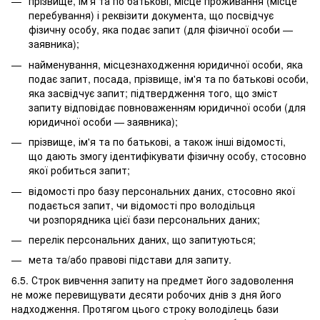
прізвище, ім'я та по батькові, місце проживання (місце
перебування) і реквізити документа, що посвідчує
фізичну особу, яка подає запит (для фізичної особи —
заявника);
найменування, місцезнаходження юридичної особи, яка
подає запит, посада, прізвище, ім'я та по батькові особи,
яка засвідчує запит; підтвердження того, що зміст
запиту відповідає повноваженням юридичної особи (для
юридичної особи — заявника);
прізвище, ім'я та по батькові, а також інші відомості,
що дають змогу ідентифікувати фізичну особу, стосовно
якої робиться запит;
відомості про базу персональних даних, стосовно якої
подається запит, чи відомості про володільця
чи розпорядника цієї бази персональних даних;
перелік персональних даних, що запитуються;
мета та/або правові підстави для запиту.
6.5. Строк вивчення запиту на предмет його задоволення
не може перевищувати десяти робочих днів з дня його
надходження. Протягом цього строку володілець бази