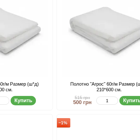
60г/м Размер (ш*д)
Полотно "Aгрос" 60г/м Размер (
00 см.
210*600 см.
515 грн
Купить
Купит
500 грн
−1%