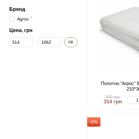
Бренд
7
Agros
Цена, грн
От Цена, грн
До Цена, грн
OK
Полотно "Aгрос" 
210*3
330 грн
314 грн
−2%