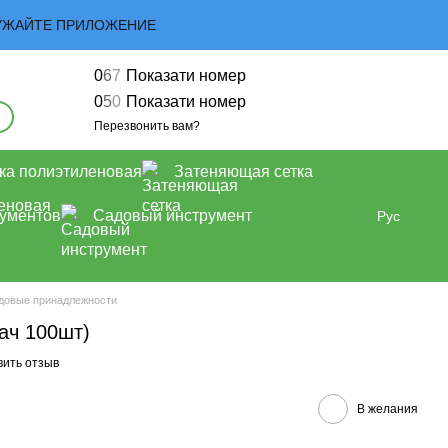
ЗАГРУЖАЙТЕ ПРИЛОЖЕНИЕ
0
6
7
Показати номер
0
5
0
Показати номер
Перезвонить вам?
ка полиэтиленовая
Затеняющая сетка
рументов
Садовый инструмент
Рус
довые принадлежности
ач 100шт)
вить отзыв
В желания