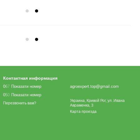
Контактная информация
0
6
7
Показати номер
agroexpert.top@gmail.com
0
5
0
Показати номер
Украина, Кривой Рог, ул. Ивана
Перезвонить вам?
Авраменка, 3
Карта проезда