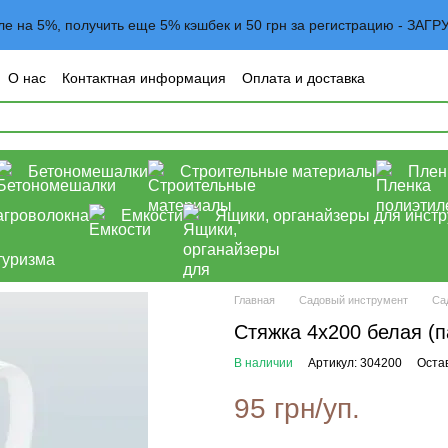
вле на 5%, получить еще 5% кэшбек и 50 грн за регистрацию - 
О нас
Контактная информация
Оплата и доставка
овательское соглашение
Договор оферта
Блог
Бетономешалки
Строительные материалы
Плен
агроволокна
Емкости
Ящики, органайзеры для инст
туризма
Главная
Садовый инструмент
Са
Стяжка 4x200 белая (п
В наличии
Артикул: 304200
Оста
95 грн/уп.