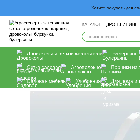
Перейти к основному контенту
Хотите покупать деше
КАТАЛОГ
ДРОПШИПИНГ
Обмен и возврат
Польз
Дровоколы и веткоизмельчители
Булерьяны
Сетка садовая
Агроволокно
Парники из 
Садовая мебель
Удобрения
Для дома и 