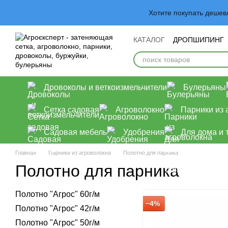
Перейти к основному контенту
Хотите покупать деше
КАТАЛОГ
ДРОПШИПИНГ
Обмен и возврат
Польз
Дровоколы и веткоизмельчители
Булерьяны
Сетка садовая
Агроволокно
Парники из 
Садовая мебель
Удобрения
Для дома и 
Главная
Парники из агроволокна
Полотно для парника
Полотно для парника
Полотно "Aгрос" 60г/м
−4%
Полотно "Aгрос" 42г/м
Полотно "Aгрос" 50г/м