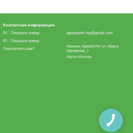
Контактная информация
0
6
7
Показати номер
agroexpert.top@gmail.com
0
5
0
Показати номер
Украина, Кривой Рог, ул. Ивана
Перезвонить вам?
Авраменка, 3
Карта проезда