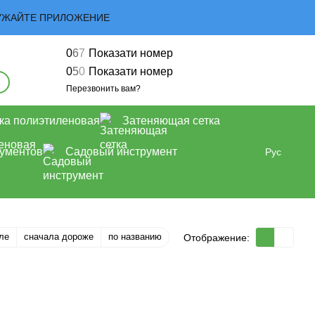
ЗАГРУЖАЙТЕ ПРИЛОЖЕНИЕ
0
6
7
Показати номер
0
5
0
Показати номер
Перезвонить вам?
ка полиэтиленовая
Затеняющая сетка
рументов
Садовый инструмент
Рус
ле
сначала дороже
по названию
Отображение: