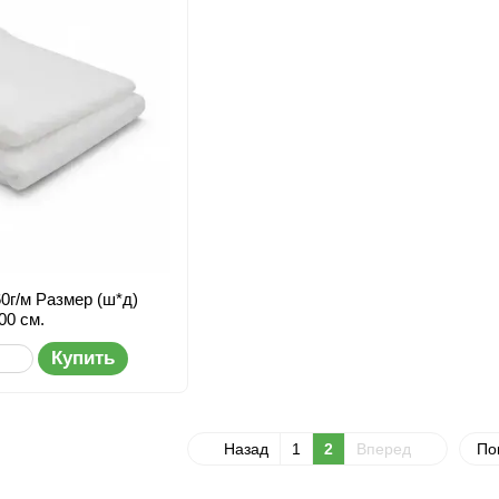
60г/м Размер (ш*д)
00 см.
Купить
Назад
1
2
Вперед
По