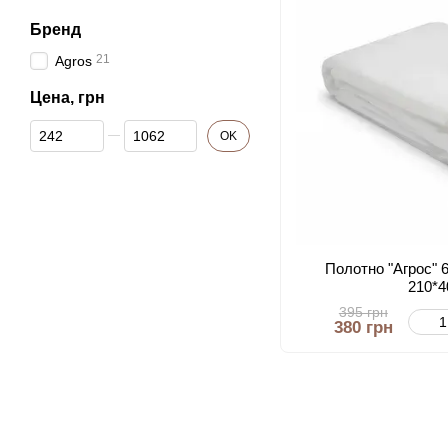
Бренд
21
Agros
Цена, грн
От Цена, грн
До Цена, грн
OK
Полотно "Aгрос" 
210*4
395 грн
380 грн