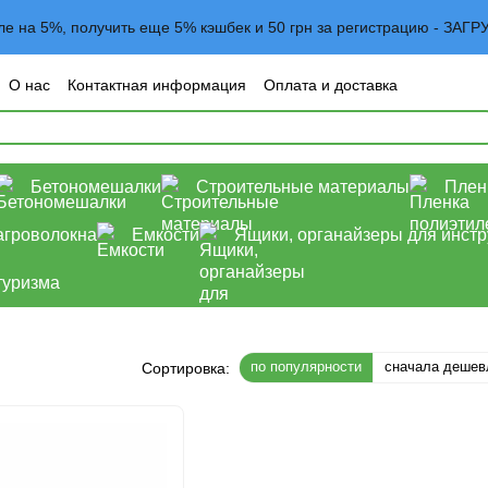
вле на 5%, получить еще 5% кэшбек и 50 грн за регистрацию - 
О нас
Контактная информация
Оплата и доставка
овательское соглашение
Договор оферта
Блог
Бетономешалки
Строительные материалы
Плен
агроволокна
Емкости
Ящики, органайзеры для инст
туризма
по популярности
сначала дешев
Сортировка: