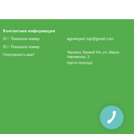
Контактная информация
0
6
7
Показати номер
agroexpert.top@gmail.com
0
5
0
Показати номер
Украина, Кривой Рог, ул. Ивана
Перезвонить вам?
Авраменка, 3
Карта проезда