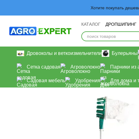
Перейти к основному контенту
Хотите покупать деше
КАТАЛОГ
ДРОПШИПИНГ
Обмен и возврат
Польз
Дровоколы и веткоизмельчители
Булерьяны
Сетка садовая
Агроволокно
Парники из 
Садовая мебель
Удобрения
Для дома и 