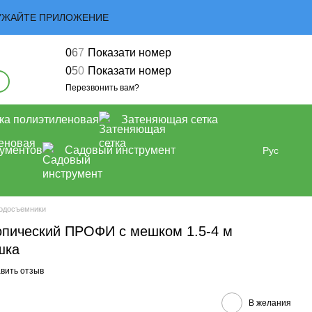
ЗАГРУЖАЙТЕ ПРИЛОЖЕНИЕ
0
6
7
Показати номер
0
5
0
Показати номер
Перезвонить вам?
ка полиэтиленовая
Затеняющая сетка
рументов
Садовый инструмент
Рус
одосъемники
опический ПРОФИ с мешком 1.5-4 м
шка
вить отзыв
В желания