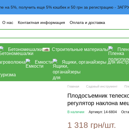
вле на 5%, получить еще 5% кэшбек и 50 грн за регистрацию - 
О нас
Контактная информация
Оплата и доставка
овательское соглашение
Договор оферта
Блог
Бетономешалки
Строительные материалы
Плен
агроволокна
Емкости
Ящики, органайзеры для инст
туризма
Главная
Садовый инструмент
Пл
Плодосъемник телеск
регулятор наклона ме
В наличии
Артикул: 14-6804
Оста
1 318 грн/шт.