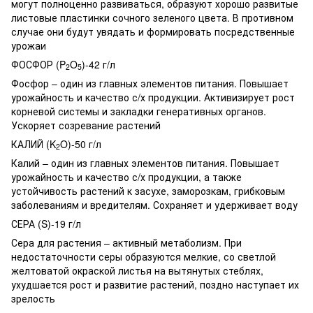
могут полноценно развиваться, образуют хорошо развитые
листовые пластинки сочного зеленого цвета. В противном
случае они будут увядать и формировать посредственные
урожаи
ФОСФОР (P
O
)-42 г/л
2
5
Фосфор – один из главных элементов питания. Повышает
урожайность и качество с/х продукции. Активизирует рост
корневой системы и закладки генеративных органов.
Ускоряет созревание растений
КАЛИЙ (K
O)-50 г/л
2
Калий – один из главных элементов питания. Повышает
урожайность и качество с/х продукции, а также
устойчивость растений к засухе, заморозкам, грибковым
заболеваниям и вредителям. Сохраняет и удерживает воду
СЕРА (S)-19 г/л
Сера для растения – активный метаболизм. При
недостаточности серы образуются мелкие, со светлой
желтоватой окраской листья на вытянутых стеблях,
ухудшается рост и развитие растений, поздно наступает их
зрелость