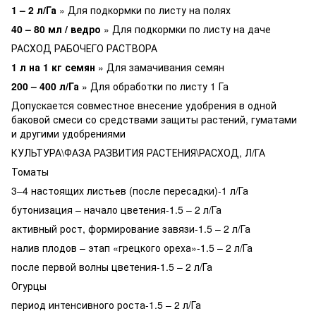
1 – 2 л/Га
» Для подкормки по листу на полях
40 – 80 мл / ведро
» Для подкормки по листу на даче
РАСХОД РАБОЧЕГО РАСТВОРА
1 л на 1 кг семян
» Для замачивания семян
200 – 400 л/Га
» Для обработки по листу 1 Га
Допускается совместное внесение удобрения в одной
баковой смеси со средствами защиты растений, гуматами
и другими удобрениями
КУЛЬТУРА\ФАЗА РАЗВИТИЯ РАСТЕНИЯ\РАСХОД, Л/ГА
Томаты
3–4 настоящих листьев (после пересадки)-1 л/Га
бутонизация – начало цветения-1.5 – 2 л/Га
активный рост, формирование завязи-1.5 – 2 л/Га
налив плодов – этап «грецкого ореха»-1.5 – 2 л/Га
после первой волны цветения-1.5 – 2 л/Га
Огурцы
период интенсивного роста-1.5 – 2 л/Га