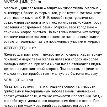
МАРГАНЕЦ (MN)-7.0 г/л
Марганец для растения – защитник хлорофилла. Марганец
активирует более 35 ферментов, участвует в фотосинтезе
и синтезе витаминов С, В, Е, способствует увеличению
содержания сахаров и их оттоку из листьев, ускоряет рост
растений и созревание семян. Марганцевое голодание –
точечный хлороз листьев. На листовых пластинках между
жилками появляются мелкие желтые пятна, а сами жилки
остаются зелеными, затем пораженные участки отмирают
ЖЕЛЕЗО (FE)-9.0 г/л
Железо для растения – лекарство от хлороза. Характерным
признаком недостатка железа является хлороз наиболее
молодых листьев, при этом жилки листа становятся видны
детально (межжилковый хлороз). При сильном дефиците
железа листья приобретают желтую до белизны окраску
МЕДЬ (CU)-7.0 г/л
Медь для растения – это улучшение сопротивляемости
грибковым и бактериальным заболеваниям, увеличение
засухоустойчивости, а также стойкости к полеганию. Медь
способствует увеличению содержания белка в зерне. При
недостатке меди у растений задерживаются рост и