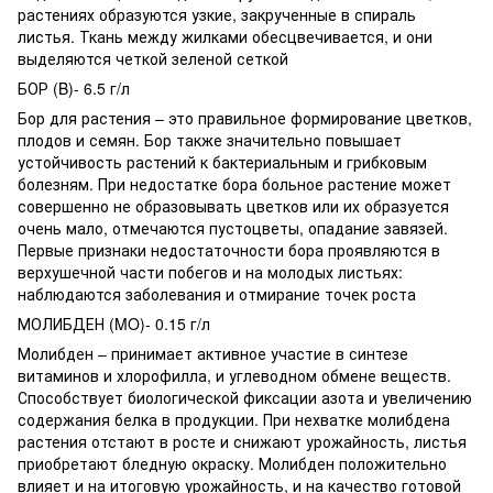
растениях образуются узкие, закрученные в спираль
листья. Ткань между жилками обесцвечивается, и они
выделяются четкой зеленой сеткой
БОР (B)- 6.5 г/л
Бор для растения – это правильное формирование цветков,
плодов и семян. Бор также значительно повышает
устойчивость растений к бактериальным и грибковым
болезням. При недостатке бора больное растение может
совершенно не образовывать цветков или их образуется
очень мало, отмечаются пустоцветы, опадание завязей.
Первые признаки недостаточности бора проявляются в
верхушечной части побегов и на молодых листьях:
наблюдаются заболевания и отмирание точек роста
МОЛИБДЕН (MO)- 0.15 г/л
Молибден – принимает активное участие в синтезе
витаминов и хлорофилла, и углеводном обмене веществ.
Способствует биологической фиксации азота и увеличению
содержания белка в продукции. При нехватке молибдена
растения отстают в росте и снижают урожайность, листья
приобретают бледную окраску. Молибден положительно
влияет и на итоговую урожайность, и на качество готовой