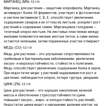
МАРГАНЕЦ (MN)-12 г/л
Марганец для растения – защитник хлорофилла. Марганец
активирует более 35 ферментов, участвует в фотосинтезе
и синтезе витаминов С, В, Е, способствует увеличению
содержания сахаров и их оттоку из листьев, ускоряет рост
растений и созревание семян. Марганцевое голодание –
точечный хлороз листьев. На листовых пластинках между
жилками появляются мелкие желтые пятна, а сами жилки
остаются зелеными, затем пораженные участки отмирают
МЕДЬ (CU)-12 г/л
Медь для растения – это улучшение сопротивляемости
грибковым и бактериальным заболеваниям, увеличение
засухо- и морозоустойчивости, стойкости к полеганию.
Медь способствует увеличению содержания белка в зерне.
При недостатке меди: у растений задерживаются рост и
цветение, наблюдаются хлороз, потеря тургора, увядание
ЦИНК (ZN)-12 г/л
Цинк для растения – это хорошее накопление зеленой
массы и обеспечение стрессоустойчивости (цинк
повышает засухо–, жаро– и холодостойкость растений).
Недостаток цинка ведет к нарушению деления клеток; на