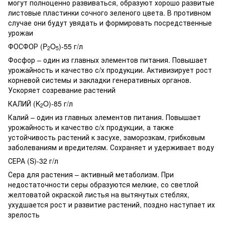
могут полноценно развиваться, образуют хорошо развитые
листовые пластинки сочного зеленого цвета. В противном
случае они будут увядать и формировать посредственные
урожаи
ФОСФОР (P
O
)-55 г/л
2
5
Фосфор – один из главных элементов питания. Повышает
урожайность и качество с/х продукции. Активизирует рост
корневой системы и закладки генеративных органов.
Ускоряет созревание растений
КАЛИЙ (K
O)-85 г/л
2
Калий – один из главных элементов питания. Повышает
урожайность и качество с/х продукции, а также
устойчивость растений к засухе, заморозкам, грибковым
заболеваниям и вредителям. Сохраняет и удерживает воду
СЕРА (S)-32 г/л
Сера для растения – активный метаболизм. При
недостаточности серы образуются мелкие, со светлой
желтоватой окраской листья на вытянутых стеблях,
ухудшается рост и развитие растений, поздно наступает их
зрелость