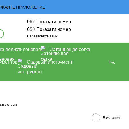
ЗАГРУЖАЙТЕ ПРИЛОЖЕНИЕ
0
6
7
Показати номер
0
5
0
Показати номер
Перезвонить вам?
ка полиэтиленовая
Затеняющая сетка
рументов
Садовый инструмент
Рус
вить отзыв
В желания