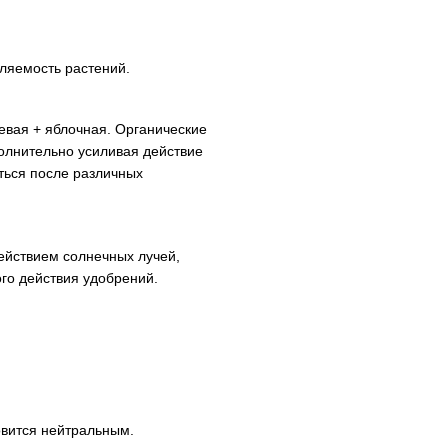
ляемость растений.
евая + яблочная. Органические
полнительно усиливая действие
ться после различных
ействием солнечных лучей,
го действия удобрений.
овится нейтральным.