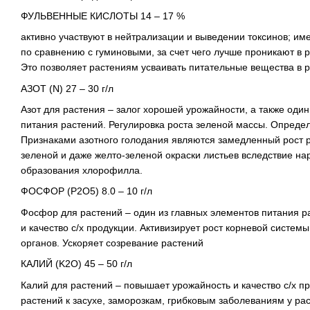
ФУЛЬВЕННЫЕ КИСЛОТЫ 14 – 17 %
активно участвуют в нейтрализации и выведении токсинов; 
по сравнению с гуминовыми, за счет чего лучше проникают в 
Это позволяет растениям усваивать питательные вещества в 
АЗОТ (N) 27 – 30 г/л
Азот для растения – залог хорошей урожайности, а также оди
питания растений. Регулировка роста зеленой массы. Опреде
Признаками азотного голодания являются замедленный рост р
зеленой и даже желто-зеленой окраски листьев вследствие н
образования хлорофилла.
ФОСФОР (P2O5) 8.0 – 10 г/л
Фосфор для растений – один из главных элементов питания 
и качество с/х продукции. Активизирует рост корневой систем
органов. Ускоряет созревание растений
КАЛИЙ (K2O) 45 – 50 г/л
Калий для растений – повышает урожайность и качество с/х пр
растений к засухе, заморозкам, грибковым заболеваниям у ра