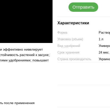
Отправить
Характеристики
Форма
Раство
Упаковка (объем)
1 л
Вид удобрений
Универ
 и эффективно нивелирует
Срок хранения
24 мес.
тойчивость растений к засухе;
Страна производитель
Украин
угими удобрениями; повышает
сть после применения