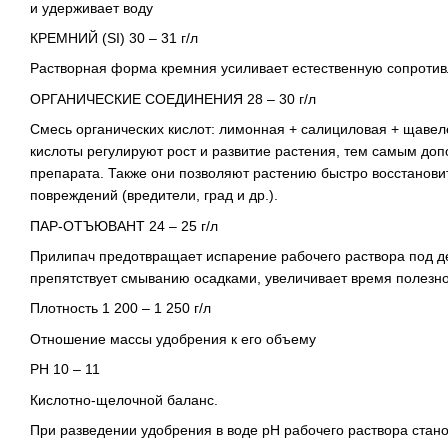
и удерживает воду
КРЕМНИЙ (SI) 30 – 31 г/л
Растворная форма кремния усиливает естественную сопротив
ОРГАНИЧЕСКИЕ СОЕДИНЕНИЯ 28 – 30 г/л
Смесь органических кислот: лимонная + салициловая + щавел
кислоты регулируют рост и развитие растения, тем самым до
препарата. Также они позволяют растению быстро восстанови
повреждений (вредители, град и др.).
ПАР-ОТЪЮВАНТ 24 – 25 г/л
Прилипач предотвращает испарение рабочего раствора под д
препятствует смыванию осадками, увеличивает время полезно
Плотность 1 200 – 1 250 г/л
Отношение массы удобрения к его объему
PH 10 – 11
Кислотно-щелочной баланс.
При разведении удобрения в воде pH рабочего раствора стан