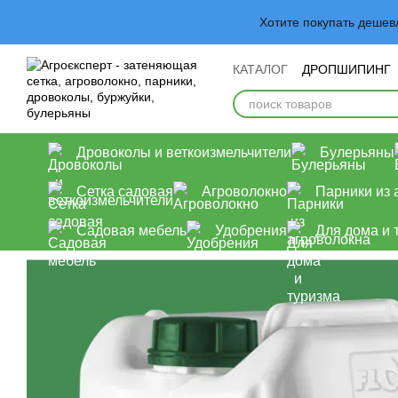
Перейти к основному контенту
Хотите покупать деше
КАТАЛОГ
ДРОПШИПИНГ
Обмен и возврат
Польз
Дровоколы и веткоизмельчители
Булерьяны
Сетка садовая
Агроволокно
Парники из 
Садовая мебель
Удобрения
Для дома и 