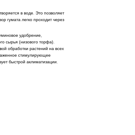
воряется в воде. Это позволяет
вор гумата легко проходит через
уминовое удобрение,
го сырья (низового торфа).
вой обработки растений на всех
ыраженное стимулирующее
вует быстрой аклиматизации.