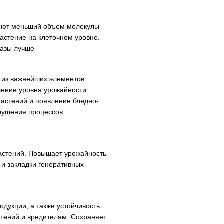
имеют меньший объем молекулы
растение на клеточном уровне.
разы лучше
н из важнейших элементов
ление уровня урожайности.
астений и появление бледно-
арушения процессов
растений. Повышает урожайность
ы и закладки генеративных
одукции, а также устойчивость
стений и вредителям. Сохраняет