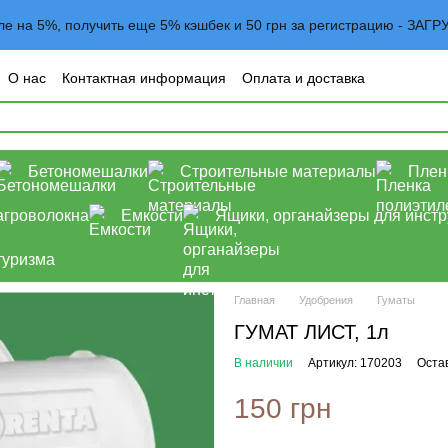
вле на 5%, получить еще 5% кэшбек и 50 грн за регистрацию - 
О нас
Контактная информация
Оплата и доставка
овательское соглашение
Договор оферта
Блог
Бетономешалки
Строительные материалы
Плен
агроволокна
Емкости
Ящики, органайзеры для инст
туризма
Главная
Удобрения
Гуматы
ГУМАТ ЛИСТ, 1л
В наличии
Артикул: 170203
Оста
150 грн