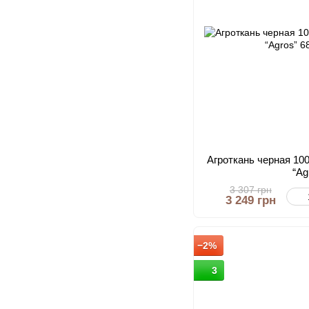
Агроткань черная 100
“Ag
3 307 грн
3 249 грн
−2%
3