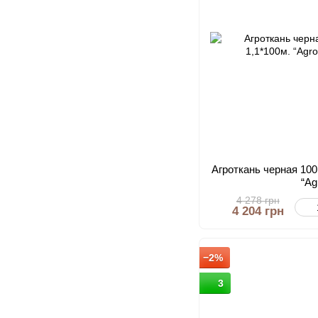
Агроткань черная 100
“Ag
4 278 грн
4 204 грн
−2%
3