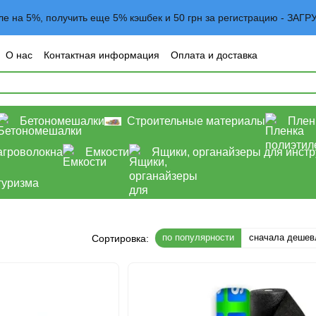
вле на 5%, получить еще 5% кэшбек и 50 грн за регистрацию - 
О нас
Контактная информация
Оплата и доставка
овательское соглашение
Договор оферта
Блог
Бетономешалки
Строительные материалы
Плен
агроволокна
Емкости
Ящики, органайзеры для инст
туризма
по популярности
сначала дешев
Сортировка: