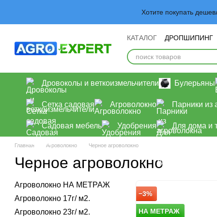
Перейти к основному контенту
Хотите покупать деше
КАТАЛОГ
ДРОПШИПИНГ
Обмен и возврат
Польз
Дровоколы и веткоизмельчители
Булерьяны
Сетка садовая
Агроволокно
Парники из 
Садовая мебель
Удобрения
Для дома и 
Главная
Агроволокно
Черное агроволокно
Черное агроволокно
Агроволокно НА МЕТРАЖ
−3%
Агроволокно 17г/ м2.
НА МЕТРАЖ
Агроволокно 23г/ м2.