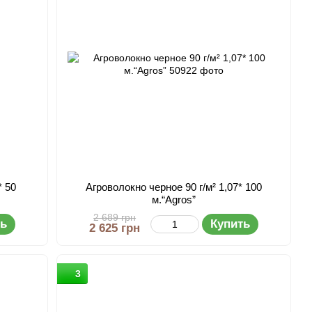
* 50
Агроволокно черное 90 г/м² 1,07* 100
м.“Agros”
2 689 грн
ть
Купить
2 625 грн
3