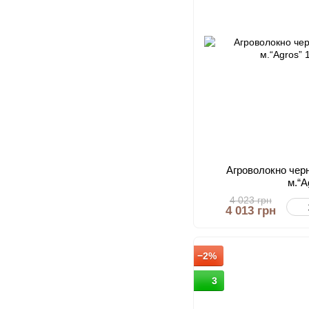
Агроволокно черно
м.“A
4 023 грн
4 013 грн
−2%
3