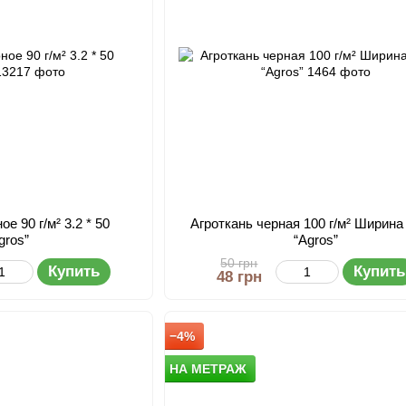
е 90 г/м² 3.2 * 50
Агроткань черная 100 г/м² Ширина 
gros”
“Agros”
50 грн
Купить
Купить
48 грн
−4%
НА МЕТРАЖ