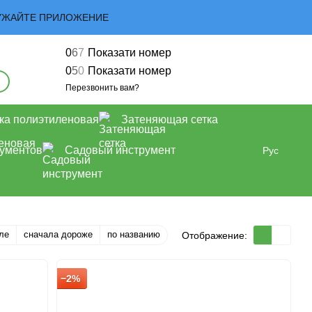
ЗАГРУЖАЙТЕ ПРИЛОЖЕНИЕ
0
6
7
Показати номер
0
5
0
Показати номер
Перезвонить вам?
ка полиэтиленовая
Затеняющая сетка
рументов
Садовый инструмент
Рус
ле
сначала дороже
по названию
Отображение:
−2%