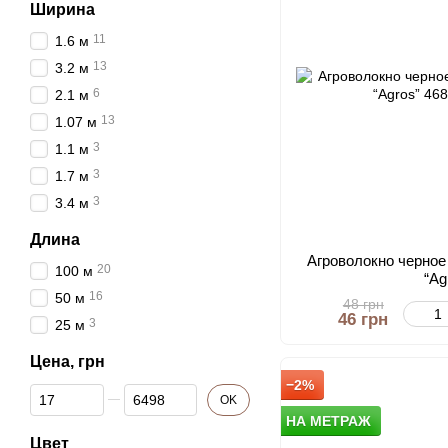
Ширина
11
1.6 м
13
3.2 м
6
2.1 м
13
1.07 м
3
1.1 м
3
1.7 м
3
3.4 м
Длина
Агроволокно черное 
20
100 м
“Ag
16
50 м
48 грн
46 грн
3
25 м
Цена, грн
−2%
От Цена, грн
До Цена, грн
OK
НА МЕТРАЖ
Цвет