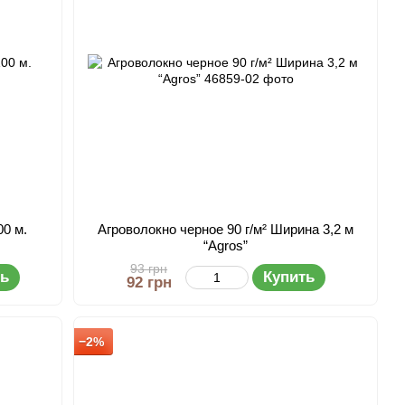
00 м.
Агроволокно черное 90 г/м² Ширина 3,2 м
“Agros”
93 грн
ть
Купить
92 грн
−2%