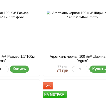
 г/м² Размер 1,1*100м.
Агроткань черная 100 г/м² Ширина 
ros”
“Agros”
77 грн
Купить
Купить
74 грн
−2%
НА МЕТРАЖ