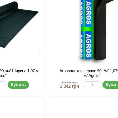
90 г/м² Ширина 1.07 м
Агроволокно черное 90 г/м² 1,07
ros”
м.“Agros”
1 345 грн
Купить
Купи
1 342 грн