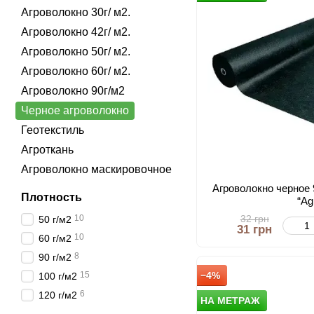
Агроволокно 30г/ м2.
Агроволокно 42г/ м2.
Агроволокно 50г/ м2.
Агроволокно 60г/ м2.
Агроволокно 90г/м2
Черное агроволокно
Геотекстиль
Агроткань
Агроволокно маскировочное
Агроволокно черное 
Плотность
“Ag
32 грн
10
50 г/м2
31 грн
10
60 г/м2
8
90 г/м2
−4%
15
100 г/м2
6
120 г/м2
НА МЕТРАЖ