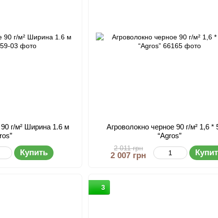
90 г/м² Ширина 1.6 м
Агроволокно черное 90 г/м² 1,6 * 
ros”
“Agros”
2 011 грн
Купить
Купи
2 007 грн
3