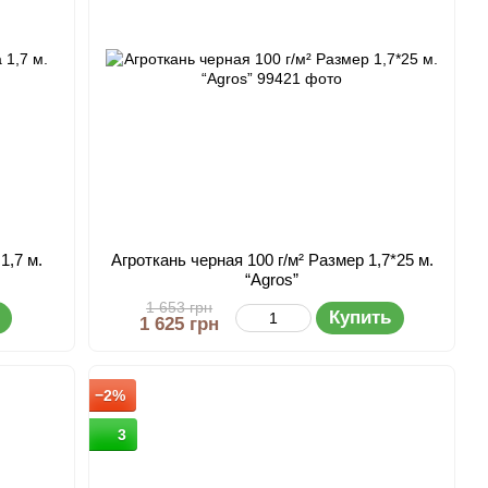
1,7 м.
Агроткань черная 100 г/м² Размер 1,7*25 м.
“Agros”
1 653 грн
Купить
1 625 грн
−2%
3