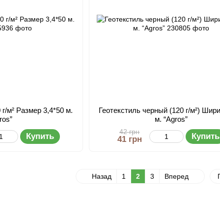
 г/м² Размер 3,4*50 м.
Геотекстиль черный (120 г/м²) Шири
ros”
м. “Agros”
42 грн
Купить
Купить
41 грн
Назад
1
2
3
Вперед