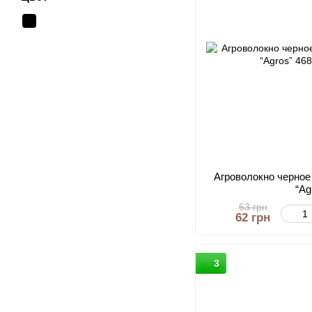
Агроволокно черное 
“Ag
63 грн
62 грн
3