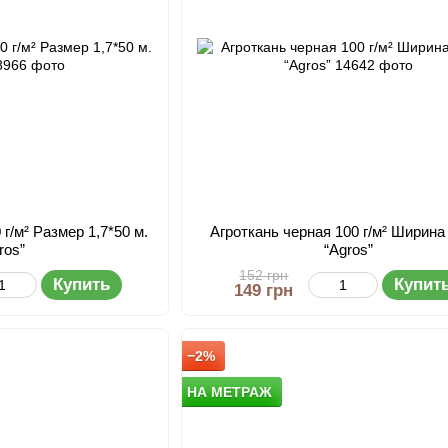
 г/м² Размер 1,7*50 м.
Агроткань черная 100 г/м² Ширина 
ros”
“Agros”
152 грн
Купить
Купит
149 грн
−2%
НА МЕТРАЖ