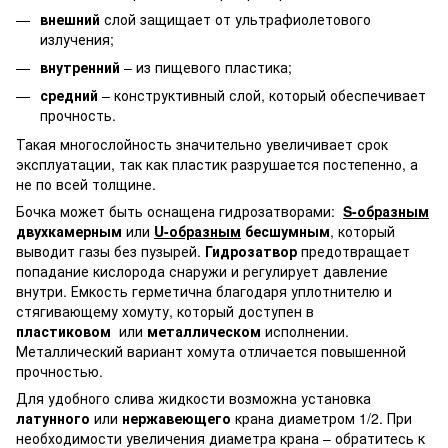
внешний
слой защищает от ультрафиолетового
излучения;
внутренний
– из пищевого пластика;
средний
– конструктивный слой, который обеспечивает
прочность.
Такая многослойность значительно увеличивает срок
эксплуатации, так как пластик разрушается постепенно, а
не по всей толщине.
Бочка может быть оснащена гидрозатворами:
S-образным
двухкамерным
или
U-образным
бесшумным
, который
выводит газы без пузырей.
Гидрозатвор
предотвращает
попадание кислорода снаружи и регулирует давление
внутри. Емкость герметична благодаря уплотнителю и
стягивающему хомуту, который доступен в
пластиковом
или
металлическом
исполнении.
Металлический вариант хомута отличается повышенной
прочностью.
Для удобного слива жидкости возможна установка
латунного
или
нержавеющего
крана диаметром 1/2. При
необходимости увеличения диаметра крана – обратитесь к