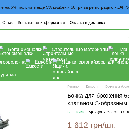
вле на 5%, получить еще 5% кэшбек и 50 грн за регистрацию - 
О нас
Контактная информация
Оплата и доставка
овательское соглашение
Договор оферта
Блог
Бетономешалки
Строительные материалы
Плен
агроволокна
Емкости
Ящики, органайзеры для инст
туризма
Главная
Емкости
Бочки для брож
Бочка для брожения 6
клапаном S-образным
В наличии
Артикул: 29631М
Оста
1 612 грн/шт.