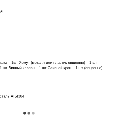
ая
шка – 1шт Хомут (металл или пластик опционно) – 1 шт
1 шт Винный клапан – 1 шт Сливной кран – 1 шт (опционно).
таль AISI304