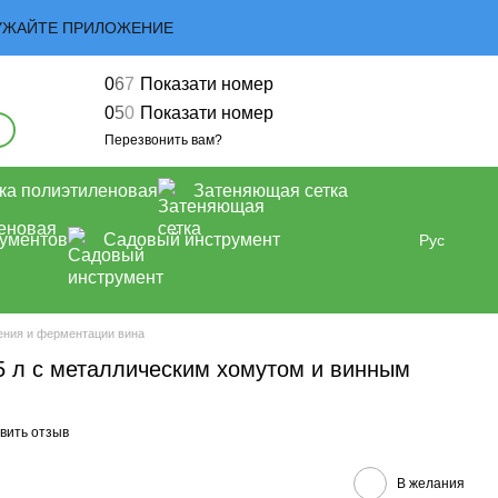
ЗАГРУЖАЙТЕ ПРИЛОЖЕНИЕ
0
6
7
Показати номер
0
5
0
Показати номер
Перезвонить вам?
ка полиэтиленовая
Затеняющая сетка
рументов
Садовый инструмент
Рус
ения и ферментации вина
5 л с металлическим хомутом и винным
вить отзыв
В желания