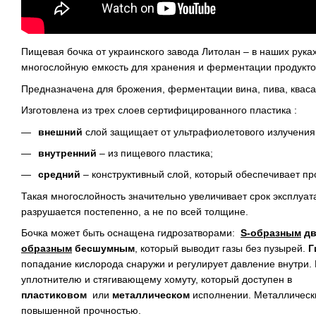
Пищевая бочка от украинского завода Литолан – в наших рук
многослойную емкость для хранения и ферментации продукто
Предназначена для брожения, ферментации вина, пива, кваса,
Изготовлена из трех слоев сертифицированного пластика :
внешний
слой защищает от ультрафиолетового излучения
внутренний
– из пищевого пластика;
средний
– конструктивный слой, который обеспечивает пр
Такая многослойность значительно увеличивает срок эксплуата
разрушается постепенно, а не по всей толщине.
Бочка может быть оснащена гидрозатворами:
S-образным
д
образным
бесшумным
, который выводит газы без пузырей.
Г
попадание кислорода снаружи и регулирует давление внутри.
уплотнителю и стягивающему хомуту, который доступен в
пластиковом
или
металлическом
исполнении. Металлически
повышенной прочностью.