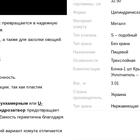
32.50
горловины, см
Форма
Цилиндрическ
Материал
ах превращается в надежную
Металл
хомута
в.
Тип клапана
S – подобный
 а также для засолки овощей.
Тип крана
Без крана
Назначение
Пищевой
;
Особенности
Трехслойная
Комплектация
Бочка-1 шт Кры
Уплотнитель – 
очность.
Вес, кг
3.01
ции, так как пластик
Страна
Украина
производитель
вухкамерным
или
U-
Тип крана
Нержавеющая с
идрозатвор
предотвращает
 Емкость герметична благодаря
й вариант хомута отличается