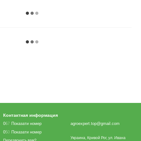
Контактная информация
0
6
7
Показати номер
agroexpert.top@gmail.com
0
5
0
Показати номер
Украина, Кривой Рог, ул. Ивана
Перезвонить вам?