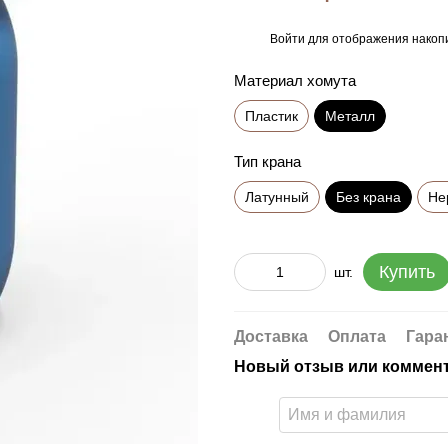
Войти
для отображения накопи
%
Материал хомута
Пластик
Металл
Тип крана
Латунный
Без крана
Не
Купить
шт.
Доставка
Оплата
Гара
Новый отзыв или коммен