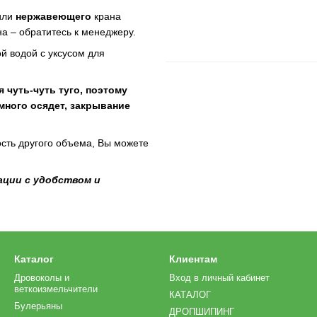
или
нержавеющего
крана
а – обратитесь к менеджеру.
й водой с уксусом для
чуть-чуть туго, поэтому
много осядет, закрывание
сть другого объема, Вы можете
ции с удобством и
Каталог
Клиентам
Дровоколы и
Вход в личный кабинет
веткоизмельчители
КАТАЛОГ
Булерьяны
ДРОПШИПИНГ