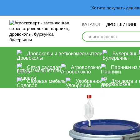
Перейти к основному контенту
Хотите покупать деше
КАТАЛОГ
ДРОПШИПИНГ
Обмен и возврат
Польз
Дровоколы и веткоизмельчители
Булерьяны
Сетка садовая
Агроволокно
Парники из 
Садовая мебель
Удобрения
Для дома и 