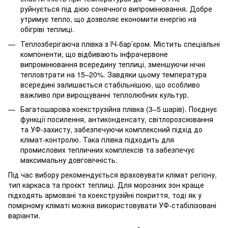
руйнується під дією сонячного випромінювання. Добре
утримує тепло, що дозволяє економити енергію на
обігріві теплиці.
Теплозберігаюча плівка з ІЧ-бар’єром. Містить спеціальні
компоненти, що відбивають інфрачервоне
випромінювання всередину теплиці, зменшуючи нічні
тепловтрати на 15–20%. Завдяки цьому температура
всередині залишається стабільнішою, що особливо
важливо при вирощуванні теплолюбних культур.
Багатошарова коекструзійна плівка (3–5 шарів). Поєднує
функції посилення, антиконденсату, світлорозсіювання
та УФ-захисту, забезпечуючи комплексний підхід до
клімат-контролю. Така плівка підходить для
промислових тепличних комплексів та забезпечує
максимальну довговічність.
Під час вибору рекомендується враховувати клімат регіону,
тип каркаса та проєкт теплиці. Для морозних зон краще
підходять армовані та коекструзійні покриття, тоді як у
помірному кліматі можна використовувати УФ-стабілізовані
варіанти.