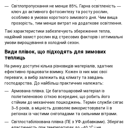
Світлопропускання не менше 85%. Гарна освітленість —
ключ до активного фотосинтезу та росту рослин,
особливо в умовах короткого зимового дня. Чим вища
прозорість, тим менше витрат на додаткове освітлення.
Такі характеристики забезпечують збереження тепла,
надійний захист рослин від стресових факторів і оптимальні
умови вирощування в холодний сезон.
Види плівок, що підходять для зимових
теплиць
На ринку доступні кілька різновидів матеріалів, здатних
ефективно працювати взимку. Кожен із них має свої
переваги, а вибір залежить від клімату та завдань
господарства. До найбільш практичних належать:
Армована плівка. Це багатошаровий матеріал із
поліетиленовою сіткою всередині, що робить його
стійким до механічних пошкоджень. Термін служби сягає
3–5 років, а міцність дозволяє використовувати її в
регіонах із частими снігопадами та сильними вітрами.
Світлостабілізована плівка (ПЕ з УФ-добавками). Зберігає
еластичність при температурах до –40 °C і не