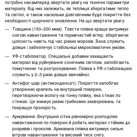
потрібно насамперед звертати увагу на технічні параметри
матеріалу. Від них залежить, як теплиця зберігатиме тепло
та світло, а також наскільки довговічним буде покриття без
необхідності щорічного оновлення. На що звертати увагу:
Товщина (150–200 мкм). Товста плівка краще витримує
снігові навантаження та поривчастий вітер, зберігаючи
цілісність навіть під час різких морозів. Вона служить
довше і забезпечує стабільніші мікрокліматичні умови.
УФ-стабілізатор. Спеціальні добавки захищають
матеріал від руйнування сонячним світлом, запобігають
помутнінню та розтріскуванню. Плівка з УФ-стабілізацією
служить у 2–3 рази довше звичайної.
Антифог-шар (антиконденсат). Покриття запобігає
утворенню крапель на внутрішній поверхні,
перетворюючи вологу на тонку плівку, яка стікає по
стінках. Це знижує ризик грибкових захворювань та
покращує прозорість.
Армування. Внутрішня сітка рівномірно розподіляє
навантаження по поверхні й робить матеріал стійким до
розривів і проколів. Армована плівка витримує сильні
вітрові навантаження та високий тиск снігу.