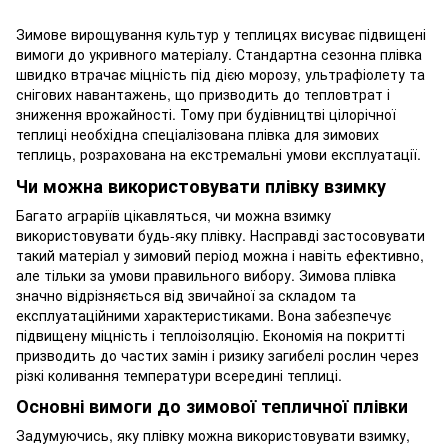
Зимове вирощування культур у теплицях висуває підвищені
вимоги до укривного матеріалу. Стандартна сезонна плівка
швидко втрачає міцність під дією морозу, ультрафіолету та
снігових навантажень, що призводить до тепловтрат і
зниження врожайності. Тому при будівництві цілорічної
теплиці необхідна спеціалізована плівка для зимових
теплиць, розрахована на екстремальні умови експлуатації.
Чи можна використовувати плівку взимку
Багато аграріїв цікавляться, чи можна взимку
використовувати будь-яку плівку. Насправді застосовувати
такий матеріал у зимовий період можна і навіть ефективно,
але тільки за умови правильного вибору. Зимова плівка
значно відрізняється від звичайної за складом та
експлуатаційними характеристиками. Вона забезпечує
підвищену міцність і теплоізоляцію. Економія на покритті
призводить до частих замін і ризику загибелі рослин через
різкі коливання температури всередині теплиці.
Основні вимоги до зимової тепличної плівки
Задумуючись, яку плівку можна використовувати взимку,