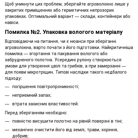
Щоб уникнути цих проблем, зберігайте агроволокно лише у
закритих приміщеннях або герметичних непрозорих
упаковках. Оптимальний варіант — склади, контейнери або
навіси.
Помилка №2. Упаковка вологого матеріалу
Відповідаючи на питання, чи є нюанси при зберіганні
агроволокна, варто почати з його підготовки. Найкритичніша
помилка — згортання та пакування вологого або
забрудненого полотна. Усередині рулону створюються
умови для утворення цвілі та грибків, а при замерзанні —
для появи мікротріщин. Типові наслідки такого недбалого
підходу:
погіршення повітропроникності;
неприємний запах;
втрата захисних властивостей.
Перед зберіганням необхідно:
повністю висушити полотно на рівній поверхні в тіні;
механічно очистити його від землі, трави, коріння,
добрив;