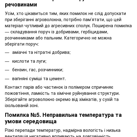
речовинами
Усім, хто цікавиться тим, яких помилок не слід допускати
при зберіганні агроволокна, потрібно пам’ятати, що цей
матеріал чутливий до агресивних сполук. Поширена помилка
— складування поруч із добривами, гербіцидами,
розчинниками або пальним. Категорично не можна
зберігати поруч:
аміачні та нітратні добрива;
кислоти та луги;
бензин, гас, розчинники;
вапняні суміші та цемент.
Контакт парів або частинок із полімером спричиняє
пожовтіння, ламкість та хімічне руйнування структури.
Зберігайте агроволокно окремо від хімікатів, у сухій та
ізольованій зоні.
Помилка №5. Неправильна температура та
умови середовища
Різкі перепади температур, надмірна вологість і низька
вентиляція негативно впливають на довговічність