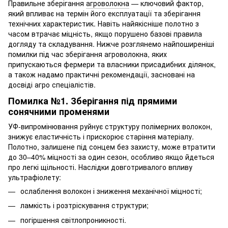
Правильне зберігання
агроволокна
— ключовий фактор,
який впливає на термін його експлуатації та зберігання
технічних характеристик. Навіть найякісніше полотно з
часом втрачає міцність, якщо порушено базові правила
догляду та складування. Нижче розглянемо найпоширеніші
помилки під час зберігання агроволокна, яких
припускаються фермери та власники присадибних ділянок,
а також надамо практичні рекомендації, засновані на
досвіді агро спеціалістів.
Помилка №1. Зберігання під прямими
сонячними променями
УФ-випромінювання руйнує структуру полімерних волокон,
знижує еластичність і прискорює старіння матеріалу.
Полотно, залишене під сонцем без захисту, може втратити
до 30–40% міцності за один сезон, особливо якщо йдеться
про легкі щільності. Наслідки довготривалого впливу
ультрафіолету:
ослаблення волокон і зниження механічної міцності;
ламкість і розтріскування структури;
погіршення світлопроникності.