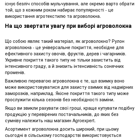
існує безліч способів мульчування, але окремо варто обрати
той, що з кожним роком набирає популярності - це
використання агротекстилю та агроволокна.
На що звертати увагу при виборі агроволокна
Що собою являє такий матеріал, як агроволокно? Рулон
агроволокна - це універсальне покриття, необхідне для
ефективного захисту овочів, фруктів, дерев і чагарників.
Укривне покриття такого типу не тільки захистить від
інтенсивного граду, а й знизить інтенсивність сонячних
променів.
Важливою перевагою агроволокна є те, що взимку воно
може використовуватися для захисту озимих від надмірних
заморозків, наприклад. Якісне покриття такого типу може
прослужити кілька сезонів без необхідності заміни.
Якщо ви звикли рахувати свої гроші, краще купувати подібну
продукцію у перевірених постачальників, до яких без
сумніву належить наш магазин Agroexpert.
Асортимент агроволокна досить широкий, при цьому
сьогодні в сільському господарстві використовується