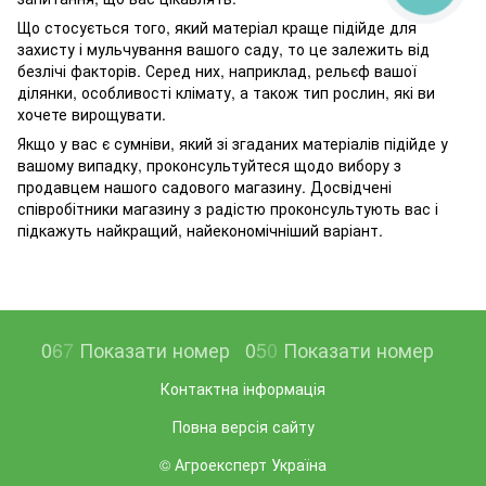
Що стосується того, який матеріал краще підійде для
захисту і мульчування вашого саду, то це залежить від
безлічі факторів. Серед них, наприклад, рельєф вашої
ділянки, особливості клімату, а також тип рослин, які ви
хочете вирощувати.
Якщо у вас є сумніви, який зі згаданих матеріалів підійде у
вашому випадку, проконсультуйтеся щодо вибору з
продавцем нашого садового магазину. Досвідчені
співробітники магазину з радістю проконсультують вас і
підкажуть найкращий, найекономічніший варіант.
0
6
7
Показати номер
0
5
0
Показати номер
Контактна інформація
Повна версія сайту
© Агроексперт Україна