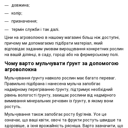
довжина;
колір;
призначення;
термін служби і так далі.
Ціни на агроволокно в нашому магазині більш ніж доступні,
причому ми допомагаємо підібрати матеріал, який
відповідає заданим умовам вирощування конкретних рослин
на вашій ділянці, в саду, городі або на фермерському полі.
Чому варто мульчувати ґрунт за допомогою
агроволокна
Мульчування ґрунту навколо рослин має багато переваг.
Правильно підібрана і нанесена мульча запобігає
надмірному перегріванню ґрунту, підтримує необхідний
рівень вологості ґрунту, захищає рослини від надмірного
вимивання мінеральних речовин із ґрунту, в якому вони
ростуть.
Мульчування також запобігає росту бур'янів. Усе це
означає, що ваші квіти, овочі та фрукти ростуть швидше та
здоровіше, а їхня врожайність рясніша. Варто зазначити, що