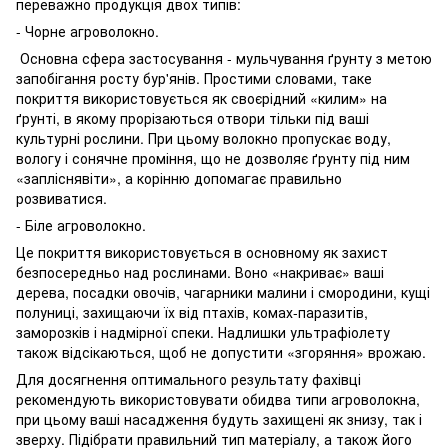
переважно продукція двох типів:
- Чорне агроволокно.
Основна сфера застосування - мульчування ґрунту з метою
запобігання росту бур'янів. Простими словами, таке
покриття використовується як своєрідний «килим» на
ґрунті, в якому прорізаються отвори тільки під ваші
культурні рослини. При цьому волокно пропускає воду,
вологу і сонячне проміння, що не дозволяє ґрунту під ним
«запліснявіти», а корінню допомагає правильно
розвиватися.
- Біле агроволокно.
Це покриття використовується в основному як захист
безпосередньо над рослинами. Воно «накриває» ваші
дерева, посадки овочів, чагарники малини і смородини, кущі
полуниці, захищаючи їх від птахів, комах-паразитів,
заморозків і надмірної спеки. Надлишки ультрафіолету
також відсікаються, щоб не допустити «згоряння» врожаю.
Для досягнення оптимального результату фахівці
рекомендують використовувати обидва типи агроволокна,
при цьому ваші насадження будуть захищені як знизу, так і
зверху. Підібрати правильний тип матеріалу, а також його