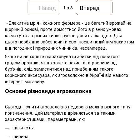
Назад
Вперед
1
з 8
«Блакитна мрія» кожного фермера - це багатий врожай на
щорічній основі, проте домогтися його в різних умовах
клімату та за різних типів ґрунтів досить складно. Для
цього необхідно забезпечити свої посіви надійним захистом
від погодних і природних чинників, насамперед.
Якщо ви не хочете підраховувати збитки від побитого
градом врожаю, якщо хочете захистити рослини від
бур'янів, слід замислитися над придбанням такого
корисного аксесуара, як агроволокно в Україні від нашого
інтернет-магазину.
Основні різновиди агроволокна
Сьогодні купити агроволокно недорого можна різного типу і
призначення. Цей матеріал відрізняється за такими
характеристиками і параметрами, як:
щільність;
ширина;