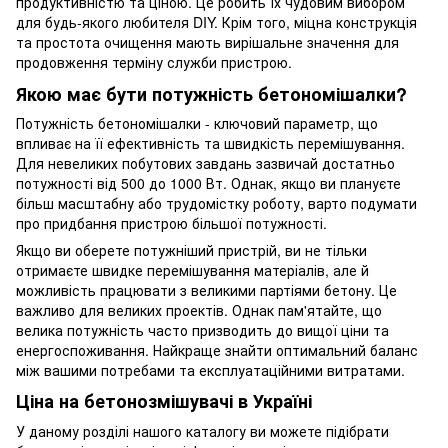
продуктивністю та ціною. Це робить їх чудовим вибором
для будь-якого любителя DIY. Крім того, міцна конструкція
та простота очищення мають вирішальне значення для
продовження терміну служби пристрою.
Якою має бути потужність бетономішалки?
Потужність бетономішалки - ключовий параметр, що
впливає на її ефективність та швидкість перемішування.
Для невеликих побутових завдань зазвичай достатньо
потужності від 500 до 1000 Вт. Однак, якщо ви плануєте
більш масштабну або трудомістку роботу, варто подумати
про придбання пристрою більшої потужності.
Якщо ви оберете потужніший пристрій, ви не тільки
отримаєте швидке перемішування матеріалів, але й
можливість працювати з великими партіями бетону. Це
важливо для великих проектів. Однак пам'ятайте, що
велика потужність часто призводить до вищої ціни та
енергоспоживання. Найкраще знайти оптимальний баланс
між вашими потребами та експлуатаційними витратами.
Ціна на бетонозмішувачі в Україні
У даному розділі нашого каталогу ви можете підібрати