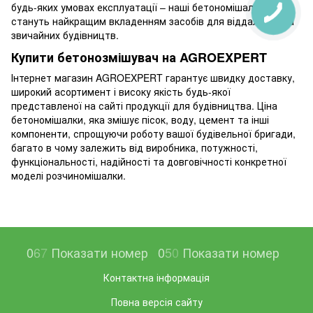
будь-яких умовах експлуатації – наші бетономішалки
стануть найкращим вкладенням засобів для віддалених та
звичайних будівництв.
Купити бетонозмішувач на AGROEXPERT
Інтернет магазин AGROEXPERT гарантує швидку доставку,
широкий асортимент і високу якість будь-якої
представленої на сайті продукції для будівництва. Ціна
бетономішалки, яка змішує пісок, воду, цемент та інші
компоненти, спрощуючи роботу вашої будівельної бригади,
багато в чому залежить від виробника, потужності,
функціональності, надійності та довговічності конкретної
моделі розчиномішалки.
0
6
7
Показати номер
0
5
0
Показати номер
Контактна інформація
Повна версія сайту