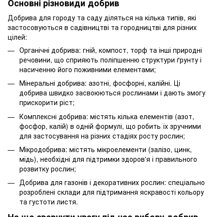
Основні різновиди добрив
Добрива для городу та саду діляться на кілька типів, які
застосовуються в садівництві та городництві для різних
цілей:
Органічні добрива: гній, компост, торф та інші природні
речовини, що сприяють поліпшенню структури ґрунту і
насиченню його поживними елементами;
Мінеральні добрива: азотні, фосфорні, калійні. Ці
добрива швидко засвоюються рослинами і дають змогу
прискорити ріст;
Комплексні добрива: містять кілька елементів (азот,
фосфор, калій) в одній формулі, що робить їх зручними
для застосування на різних стадіях росту рослин;
Мікродобрива: містять мікроелементи (залізо, цинк,
мідь), необхідні для підтримки здоров'я і правильного
розвитку рослин;
Добрива для газонів і декоративних рослин: спеціально
розроблені склади для підтримання яскравості кольору
та густоти листя.
На що звернути увагу під час вибору добрив