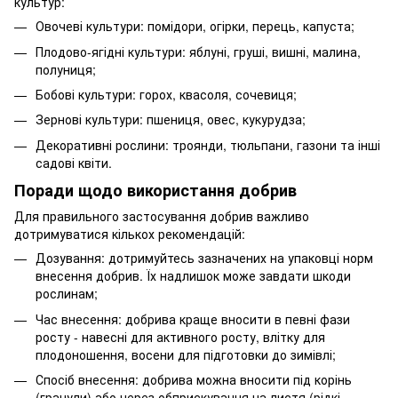
культур:
Овочеві культури: помідори, огірки, перець, капуста;
Плодово-ягідні культури: яблуні, груші, вишні, малина,
полуниця;
Бобові культури: горох, квасоля, сочевиця;
Зернові культури: пшениця, овес, кукурудза;
Декоративні рослини: троянди, тюльпани, газони та інші
садові квіти.
Поради щодо використання добрив
Для правильного застосування добрив важливо
дотримуватися кількох рекомендацій:
Дозування: дотримуйтесь зазначених на упаковці норм
внесення добрив. Їх надлишок може завдати шкоди
рослинам;
Час внесення: добрива краще вносити в певні фази
росту - навесні для активного росту, влітку для
плодоношення, восени для підготовки до зимівлі;
Спосіб внесення: добрива можна вносити під корінь
(гранули) або через обприскування на листя (рідкі