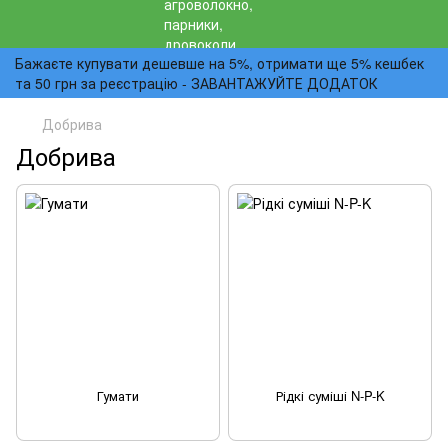
Бажаєте купувати дешевше на 5%, отримати ще 5% кешбек
та 50 грн за реєстрацію - ЗАВАНТАЖУЙТЕ ДОДАТОК
Добрива
Добрива
Гумати
Рідкі суміші N-P-K