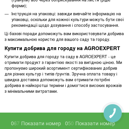
форми);
Інструкція на упаковці: завжди вивчайте інформацію на
упаковці, оскільки для кожної культури можуть бути свої
рекомендації щодо дозування і способу застосування.
Ці базові поради допоможуть вам використовувати добрива
з максимальною користю для вашого саду та городу.
Купити добрива для городу на AGROEXPERT
Купити добрива для городу та саду в AGROEXPERT - це
отримати продукт з гарантією якості за вигідною ціною. Ми
пропонуємо широкий асортимент сертифікованих добрив
для різних культур і типів ґрунтів. Зручна оплата товару і
швидка доставка допоможуть вам отримати потрібні
добрива в найкоротші терміни і домогтися високих врожаїв
з мінімальними витратами.
0
6
7
Показати номер
0
5
0
Показати номер