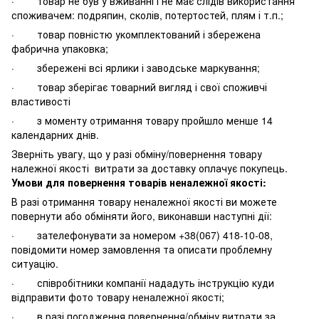
· товар не був у вживанні і не має слідів використання
споживачем: подряпин, сколів, потертостей, плям і т.п.;
· товар повністю укомплектований і збережена
фабрична упаковка;
· збережені всі ярлики і заводське маркування;
· товар зберігає товарний вигляд і свої споживчі
властивості
· з моменту отримання товару пройшло менше 14
календарних днів.
Зверніть увагу, що у разі обміну/повернення товару
належної якості витрати за доставку оплачує покупець.
Умови для повернення товарів неналежної якості:
В разі отримання товару неналежної якості ви можете
повернути або обміняти його, виконавши наступні дії:
· зателефонувати за номером +38(067) 418-10-08,
повідомити номер замовлення та описати проблемну
ситуацію.
· співробітники компанії нададуть інструкцію куди
відправити фото товару неналежної якості;
· в разі погодження повернення/обміну витрати за