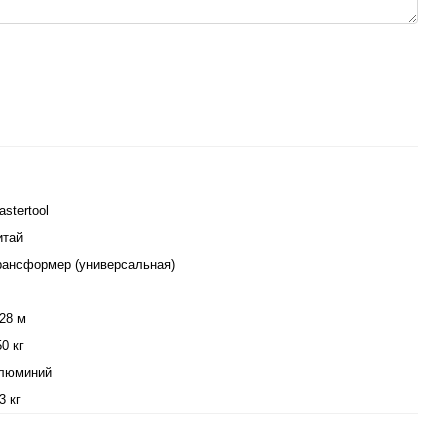
astertool
итай
рансформер (универсальная)
,28 м
0 кг
люминий
3 кг