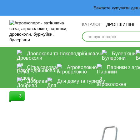
Перейти до основного контенту
Бажаєте купувати деш
КАТАЛОГ
ДРОПШИПІНГ
Обмін та повернення
У
Дровоколи та гілкоподрібнювачі
Булер'яни
Сітка садова
Агроволокно
Парники з аг
Добрива
Для дому та туризму
3