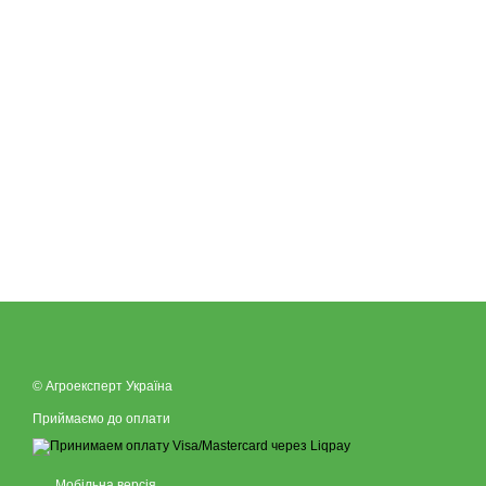
© Агроексперт Україна
Приймаємо до оплати
Мобільна версія