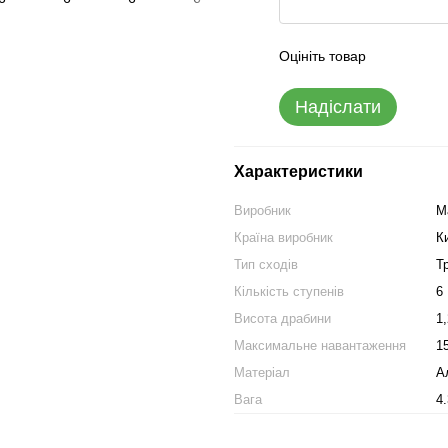
Оцініть товар
Надіслати
Характеристики
Виробник
M
Країна виробник
К
Тип сходів
Т
Кількість ступенів
6
Висота драбини
1
Максимальне навантаження
15
Матеріал
А
Вага
4.