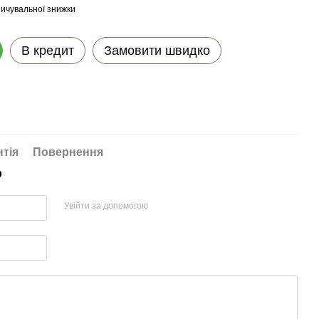
ичувальної знижки
В кредит
Замовити швидко
нтія
Повернення
р
Увійти за допомогою