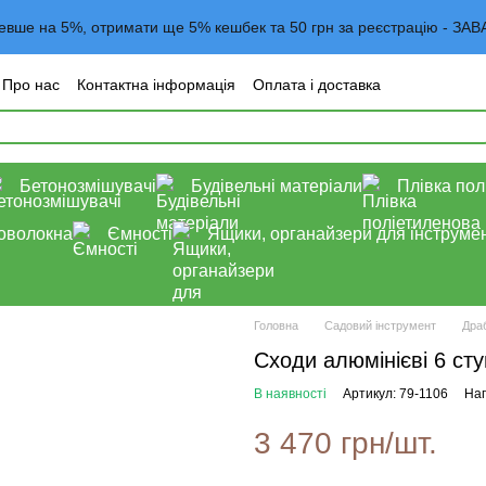
евше на 5%, отримати ще 5% кешбек та 50 грн за реєстрацію -
Про нас
Контактна інформація
Оплата і доставка
года користувача
Договор оферта
Блог
Бетонозмішувачі
Будівельні матеріали
Плівка пол
роволокна
Ємності
Ящики, органайзери для інструмен
Головна
Садовий інструмент
Дра
Сходи алюмінієві 6 ст
В наявності
Артикул: 79-1106
Нап
3 470 грн/шт.