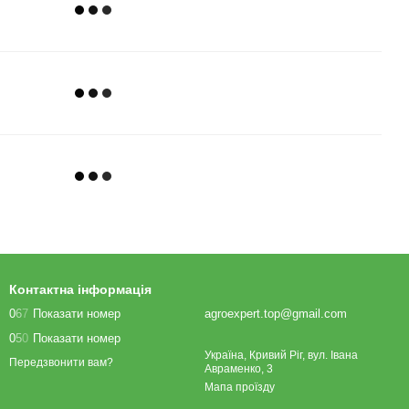
Контактна інформація
0
6
7
Показати номер
agroexpert.top@gmail.com
0
5
0
Показати номер
Україна, Кривий Ріг, вул. Івана
Передзвонити вам?
Авраменко, 3
Мапа проїзду