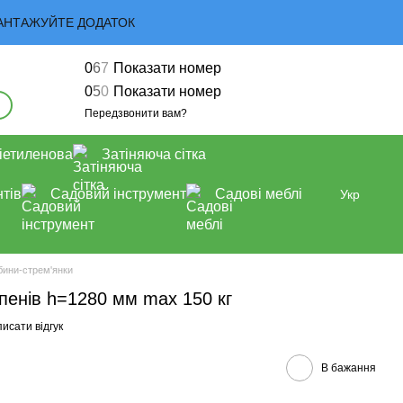
 ЗАВАНТАЖУЙТЕ ДОДАТОК
0
6
7
Показати номер
0
5
0
Показати номер
Передзвонити вам?
іетиленова
Затіняюча сітка
тів
Садовий інструмент
Садові меблі
Укр
бини-стрем'янки
упенів h=1280 мм max 150 кг
исати відгук
В бажання