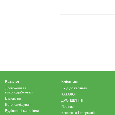
Каталог
Клієнтам
Дровоколи та
Вхід до кабінету
гілкоподрібнювачі
КАТАЛОГ
Булер'яни
ДРОПШИПІНГ
Бетонозмішувачі
Про нас
Будівельні матеріали
Контактна інформація