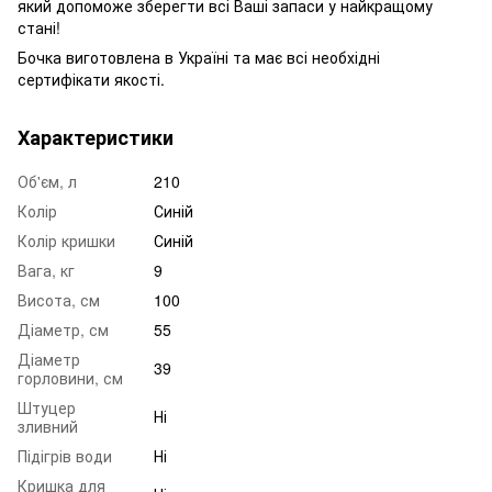
який допоможе зберегти всі Ваші запаси у найкращому
стані!
Бочка виготовлена в Україні та має всі необхідні
сертифікати якості.
Характеристики
Об'єм, л
210
Колір
Синій
Колір кришки
Синій
Вага, кг
9
Висота, см
100
Діаметр, см
55
Діаметр
39
горловини, см
Штуцер
Ні
зливний
Підігрів води
Ні
Кришка для