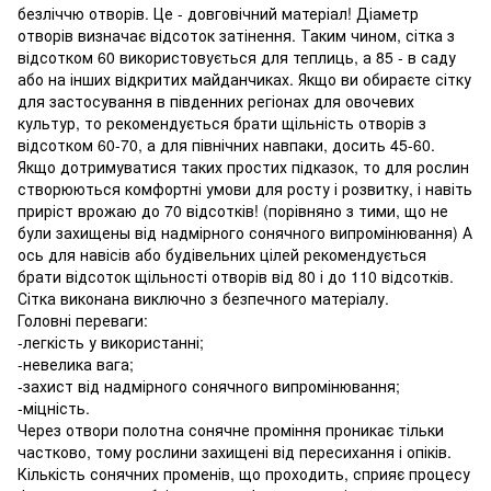
безліччю отворів. Це - довговічний матеріал! Діаметр
отворів визначає відсоток затінення. Таким чином, сітка з
відсотком 60 використовується для теплиць, а 85 - в саду
або на інших відкритих майданчиках. Якщо ви обираєте сітку
для застосування в південних регіонах для овочевих
культур, то рекомендується брати щільність отворів з
відсотком 60-70, а для північних навпаки, досить 45-60.
Якщо дотримуватися таких простих підказок, то для рослин
створюються комфортні умови для росту і розвитку, і навіть
приріст врожаю до 70 відсотків! (порівняно з тими, що не
були захищены від надмірного сонячного випромінювання) А
ось для навісів або будівельних цілей рекомендується
брати відсоток щільності отворів від 80 і до 110 відсотків.
Сітка виконана виключно з безпечного матеріалу.
Головні переваги:
-легкість у використанні;
-невелика вага;
-захист від надмірного сонячного випромінювання;
-міцність.
Через отвори полотна сонячне проміння проникає тільки
частково, тому рослини захищені від пересихання і опіків.
Кількість сонячних променів, що проходить, сприяє процесу