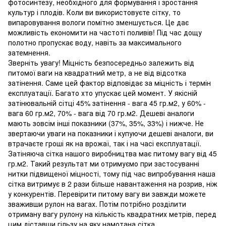
фотосинтезу, необхідного для формування і зростання
культур і плодів. Коли ви використовуєте сітку, то
випаровування вологи помітно зменшується. Це дає
можливість економити на частоті поливів! Під час дощу
полотно пропускає воду, навіть за максимального
затемнення.
Зверніть увагу! Міцність безпосередньо залежить від
питомої ваги на квадратний метр, а не від відсотка
затінення. Саме цей фактор відповідає за міцність і термін
експлуатації. Багато хто упускає цей момент. У якісній
затінювальній сітці 45% затінення - вага 45 гр.м2, у 60% -
вага 60 гр.м2, 70% - вага від 70 гр.м2. Дешеві аналоги
мають зовсім інші показники (37%, 35%, 33%) і нижче. Не
звертаючи уваги на показники і купуючи дешеві аналоги, ви
втрачаєте гроші як на врожаї, так і на часі експлуатації.
Затіняюча сітка нашого виробництва має питому вагу від 45
гр.м2. Такий результат ми отримуємо при застосуванні
нитки підвищеної міцності, тому під час випробування наша
сітка витримує в 2 рази більше навантаження на розрив, ніж
у конкурентів. Перевірити питому вагу ви завжди можете
зваживши рулон на вагах. Потім потрібно розділити
отриману вагу рулону на кількість квадратних метрів, перед
цим діставши гільзу на яку намотана сітка.