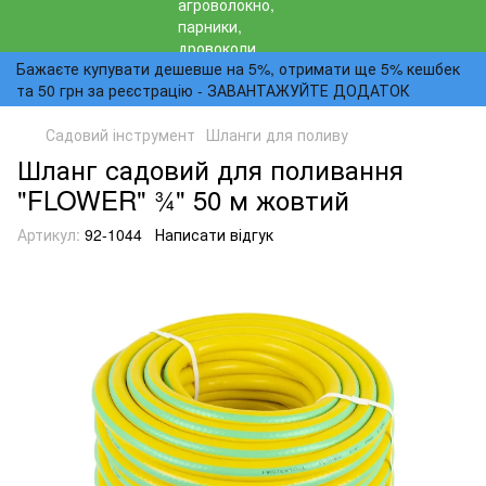
Бажаєте купувати дешевше на 5%, отримати ще 5% кешбек
та 50 грн за реєстрацію - ЗАВАНТАЖУЙТЕ ДОДАТОК
Садовий інструмент
Шланги для поливу
Шланг садовий для поливання
"FLOWER" 3⁄4" 50 м жовтий
Артикул:
92-1044
Написати відгук