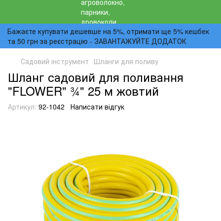
Бажаєте купувати дешевше на 5%, отримати ще 5% кешбек
та 50 грн за реєстрацію - ЗАВАНТАЖУЙТЕ ДОДАТОК
Садовий інструмент
Шланги для поливу
Шланг садовий для поливання
"FLOWER" 3⁄4" 25 м жовтий
Артикул:
92-1042
Написати відгук