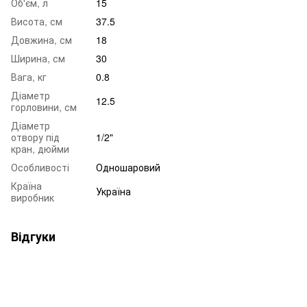
Об'єм, л
15
Висота, см
37.5
Довжина, см
18
Ширина, см
30
Вага, кг
0.8
Діаметр
12.5
горловини, см
Діаметр
отвору під
1/2"
кран, дюйми
Особливості
Одношаровий
Країна
Україна
виробник
Відгуки