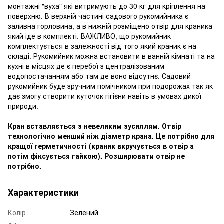
монтажні "вуха" які витримують до 30 кг для кріплення на
поверхню. В верхній частині садового рукомийника є
заливна горловина, а в нижній розміщено отвір для краника
який іде в комплекті. ВАЖЛИВО, що рукомийник
комплектується в залежності від того який краник є на
складі. Рукомийник можна встановити в ванній кімнаті та на
кухні в місцях де є перебої з централізованим
водопостачанням або там де воно відсутнє. Садовий
рукомийник буде зручним помічником при подорожах так як
дає змогу створити куточок гігієни навіть в умовах дикої
природи.
Кран вставляється з невеликим зусиллям. Отвір
технологічно менший ніж діаметр крана. Це потрібно для
кращої герметичності (краник вкручується в отвір а
потім фіксується гайкою). Розширювати отвір не
потрібно.
Характеристики
Колір
Зелений