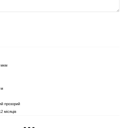
 мкм
 м
ий прозорий
12 місяців