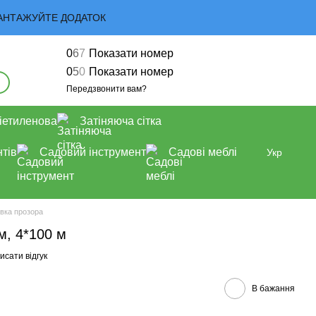
 ЗАВАНТАЖУЙТЕ ДОДАТОК
0
6
7
Показати номер
0
5
0
Показати номер
Передзвонити вам?
іетиленова
Затіняюча сітка
тів
Садовий інструмент
Садові меблі
Укр
івка прозора
м, 4*100 м
исати відгук
В бажання