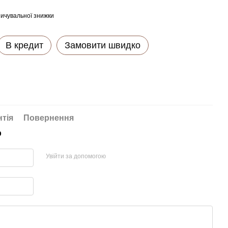
ичувальної знижки
В кредит
Замовити швидко
нтія
Повернення
р
Увійти за допомогою