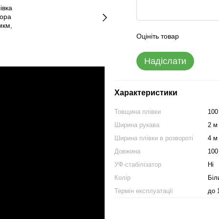
Оцініть товар
Надіслати
Характеристики
Товщина плівки
100
Ширина рукава
2 м
Ширина плівки в розвороті
4 м
Довжина
100
УФ-стабілізатор
Ні
Колір
Біл
Термін експлуатації
до 