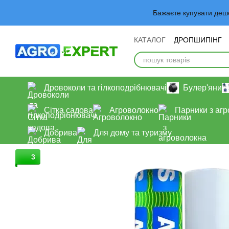
Перейти до основного контенту
Бажаєте купувати деш
КАТАЛОГ
ДРОПШИПІНГ
Обмін та повернення
У
Дровоколи та гілкоподрібнювачі
Булер'яни
Сітка садова
Агроволокно
Парники з аг
Добрива
Для дому та туризму
3