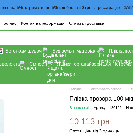
евше на 5%, отримати ще 5% кешбек та 50 грн за реєстрацію -
Про нас
Контактна інформація
Оплата і доставка
года користувача
Договор оферта
Блог
Бетонозмішувачі
Будівельні матеріали
Плівка пол
роволокна
Ємності
Ящики, органайзери для інструмен
Головна
Плівка поліетиленова
Пл
Плівка прозора 100 мк
В наявності
Артикул: 180165
Нап
10 113 грн
Оптові ціни від 3 одиниць