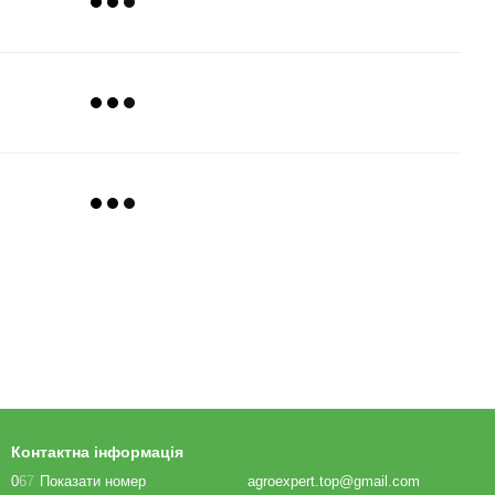
Контактна інформація
0
6
7
Показати номер
agroexpert.top@gmail.com