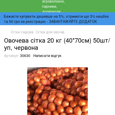
Бажаєте купувати дешевше на 5%, отримати ще 5% кешбек
та 50 грн за реєстрацію - ЗАВАНТАЖУЙТЕ ДОДАТОК
Сітка садова
Сітка для овочів
Овочева сітка 20 кг (40*70см) 50шт/
уп, червона
Артикул:
30630
Написати відгук