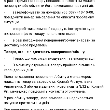
В разі отримання товару неналежної якості ви можете
повернути або обміняти його, виконавши наступні дії:
· зателефонувати за номером +38(067) 418-10-08,
повідомити номер замовлення та описати проблемну
ситуацію.
· співробітники компанії нададуть інструкцію куди
відправити фото товару неналежної якості;
· в разі погодження повернення/обміну витрати за
доставку несе продавець.
Товари, що не підлягають поверненню/обміну:
· Товар, що має сліди зношування та експлуатації;
· З моменту отримання товару пройшло більше 14
календарних днів.
Після погодження повернення/обміну з менеджером
надішліть товар за адресою м. Кривий Ріг, вул. Івана
Авраменка, 3 або на відділення нової пошти №32 м. Кривий
Ріг, менеджер повідомить контакти отримувача.
У разі обміну товару, нове замовлення надсилається
покупцю протягом 1-3 днів.
При поверненні товару кошти перераховуються шляхом