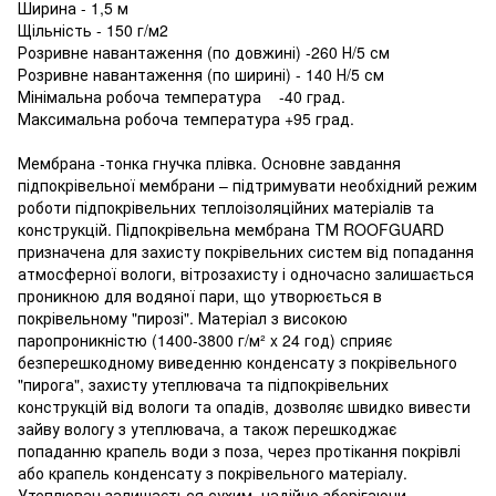
Ширина - 1,5 м
Щільність - 150 г/м2
Розривне навантаження (по довжині) -260 Н/5 см
Розривне навантаження (по ширині) - 140 Н/5 см
Мінімальна робоча температура -40 град.
Максимальна робоча температура +95 град.
Мембрана -тонка гнучка плівка. Основне завдання
підпокрівельної мембрани – підтримувати необхідний режим
роботи підпокрівельних теплоізоляційних матеріалів та
конструкцій. Підпокрівельна мембрана ТМ ROOFGUARD
призначена для захисту покрівельних систем від попадання
атмосферної вологи, вітрозахисту і одночасно залишається
проникною для водяної пари, що утворюється в
покрівельному "пирозі". Матеріал з високою
паропроникністю (1400-3800 г/м² x 24 год) сприяє
безперешкодному виведенню конденсату з покрівельного
"пирога", захисту утеплювача та підпокрівельних
конструкцій від вологи та опадів, дозволяє швидко вивести
зайву вологу з утеплювача, а також перешкоджає
попаданню крапель води з поза, через протікання покрівлі
або крапель конденсату з покрівельного матеріалу.
Утеплювач залишається сухим, надійно зберігаючи