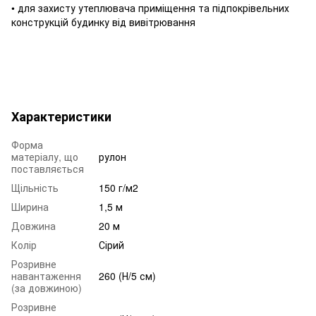
• для захисту утеплювача приміщення та підпокрівельних
конструкцій будинку від вивітрювання
Характеристики
Форма
матеріалу, що
рулон
поставляється
Щільність
150 г/м2
Ширина
1,5 м
Довжина
20 м
Колір
Сірий
Розривне
навантаження
260 (Н/5 см)
(за довжиною)
Розривне