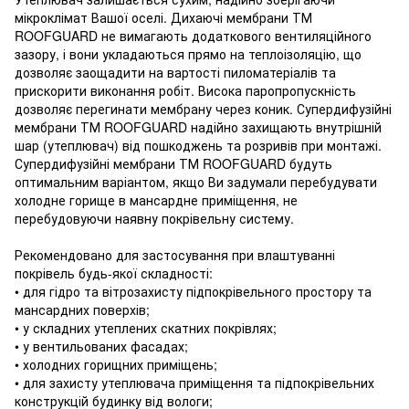
мікроклімат Вашої оселі. Дихаючі мембрани ТМ
ROOFGUARD не вимагають додаткового вентиляційного
зазору, і вони укладаються прямо на теплоізоляцію, що
дозволяє заощадити на вартості пиломатеріалів та
прискорити виконання робіт. Висока паропропускність
дозволяє перегинати мембрану через коник. Супердифузійні
мембрани ТМ ROOFGUARD надійно захищають внутрішній
шар (утеплювач) від пошкоджень та розривів при монтажі.
Супердифузійні мембрани ТМ ROOFGUARD будуть
оптимальним варіантом, якщо Ви задумали перебудувати
холодне горище в мансардне приміщення, не
перебудовуючи наявну покрівельну систему.
Рекомендовано для застосування при влаштуванні
покрівель будь-якої складності:
• для гідро та вітрозахисту підпокрівельного простору та
мансардних поверхів;
• у складних утеплених скатних покрівлях;
• у вентильованих фасадах;
• холодних горищних приміщень;
• для захисту утеплювача приміщення та підпокрівельних
конструкцій будинку від вологи;