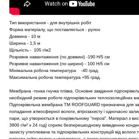
Тип використання - для внутрішніх робіт
Форма матеріалу, що поставляється - рулон
Довжина - 10 м
Ширина - 1,5 м
Щільність - 105 г/м2
Розривне навантаження (по довжині) -190 Н/5 см
Розривне навантаження (по ширині) - 100 Н/5 см
Мінімальна робоча температура -40 град.
Максимальна робоча температура +95 град.
Мембрана -тонка гнучка плівка. Основне завдання підпокрівел
необхідний режим роботи підпокрівельних теплоізоляційних мат
Підпокрівельна мембрана ТМ ROOFGUARD призначена для захи
попадання атмосферної вологи, вітрозахисту і одночасно зал
пари, що утворюється в покрівельному "пирозі". Матеріал з ви
3800 г/м² x 24 год) сприяє безперешкодному виведенню конденс
захисту утеплювача та підпокрівельних конструкцій від вологи 
вивести зайву вологу з утеплювача, а також перешкоджає попа