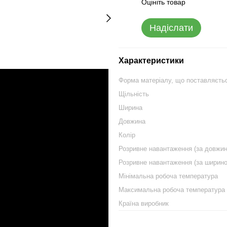
Оцініть товар
Надіслати
Характеристики
Форма матеріалу, що поставляєть
Щільність
Ширина
Довжина
Колір
Розривне навантаження (за довжи
Розривне навантаження (за ширин
Мінімальна робоча температура
Максимальна робоча температура
Країна виробник