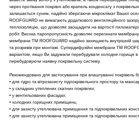
через протікання покрівлі або крапель конденсату з покрівель
залишається сухим, надійно зберігаючи мікроклімат Вашої ос
ROOFGUARD не вимагають додаткового вентиляційного зазору,
теплоізоляцію, що дозволяє заощадити на вартості пиломатері
робіт. Висока паропропускність дозволяє перегинати мембрану
мембрани ТМ ROOFGUARD надійно захищають внутрішній шар 
та розривів при монтажі. Супердифузійні мембрани ТМ ROO
варіантом, якщо Ви задумали перебудувати холодне горище в
перебудовуючи наявну покрівельну систему.
Рекомендовано для застосування при влаштуванні покрівель бу
• для гідро та вітрозахисту підпокрівельного простору та манса
• у складних утеплених скатних покрівлях;
• у вентильованих фасадах;
• холодних горищних приміщень;
• для захисту утеплювача приміщення та підпокрівельних констр
• для захисту утеплювача приміщення та підпокрівельних конст