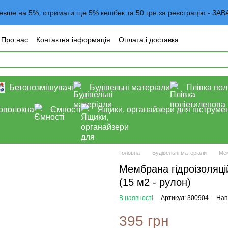
евше на 5%, отримати ще 5% кешбек та 50 грн за реєстрацію -
Про нас
Контактна інформація
Оплата і доставка
года користувача
Договор оферта
Блог
Бетонозмішувачі
Будівельні матеріали
Плівка пол
роволокна
Ємності
Ящики, органайзери для інструмен
Головна
Будівельні матеріали
Мем
Мембрана гідроізоляц
(15 м2 - рулон)
В наявності
Артикул: 300904
Нап
395 грн