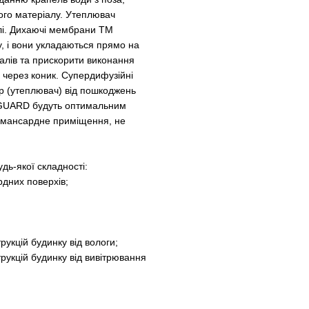
ного матеріалу. Утеплювач
елі. Дихаючі мембрани ТМ
 і вони укладаються прямо на
алів та прискорити виконання
 через коник. Супердифузійні
(утеплювач) від пошкоджень
FGUARD будуть оптимальним
 мансардне приміщення, не
дь-якої складності:
рдних поверхів;
укцій будинку від вологи;
рукцій будинку від вивітрювання