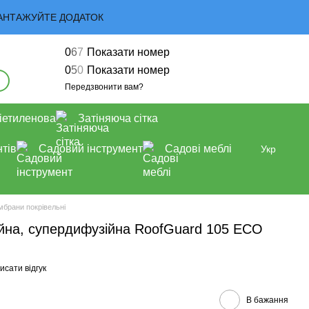
 ЗАВАНТАЖУЙТЕ ДОДАТОК
0
6
7
Показати номер
0
5
0
Показати номер
Передзвонити вам?
іетиленова
Затіняюча сітка
тів
Садовий інструмент
Садові меблі
Укр
брани покрівельні
ійна, супердифузійна RoofGuard 105 ЕСО
исати відгук
В бажання