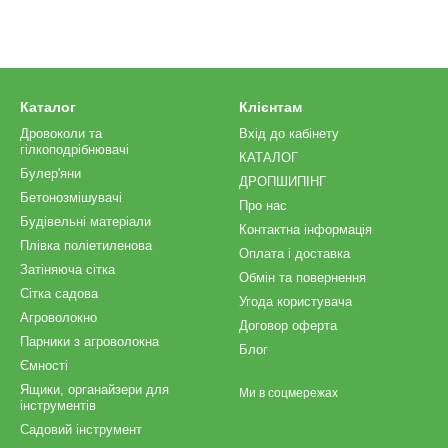
Каталог
Клієнтам
Дровоколи та
Вхід до кабінету
гілкоподрібнювачі
КАТАЛОГ
Булер'яни
ДРОПШИПІНГ
Бетонозмішувачі
Про нас
Будівельні матеріали
Контактна інформація
Плівка поліетиленова
Оплата і доставка
Затіняюча сітка
Обмін та повернення
Сітка садова
Угода користувача
Агроволокно
Договор оферта
Парники з агроволокна
Блог
Ємності
Ящики, органайзери для
Ми в соцмережах
інструментів
Садовий інструмент