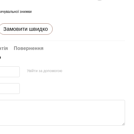
ичувальної знижки
Замовити швидко
нтія
Повернення
р
Увійти за допомогою