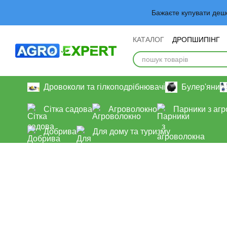
Перейти до основного контенту
Бажаєте купувати деш
КАТАЛОГ
ДРОПШИПІНГ
Обмін та повернення
У
Дровоколи та гілкоподрібнювачі
Булер'яни
Сітка садова
Агроволокно
Парники з аг
Добрива
Для дому та туризму