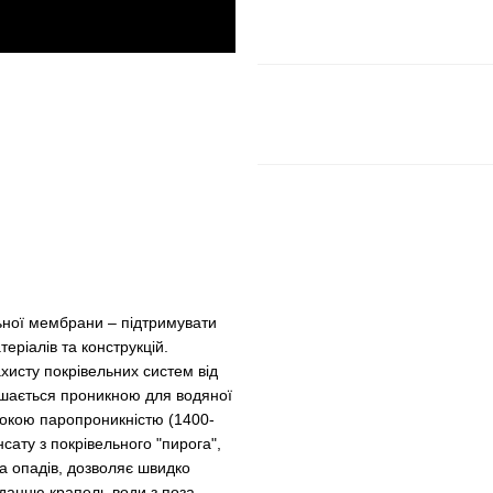
ьної мембрани – підтримувати
еріалів та конструкцій.
сту покрівельних систем від
ишається проникною для водяної
сокою паропроникністю (1400-
ату з покрівельного "пирога",
та опадів, дозволяє швидко
данню крапель води з поза,