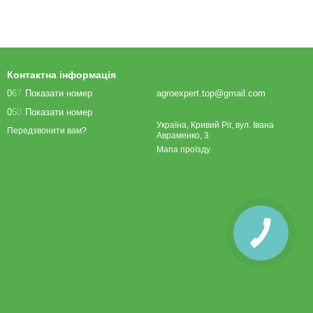
Контактна інформація
0
6
7
Показати номер
agroexpert.top@gmail.com
0
5
0
Показати номер
Україна, Кривий Ріг, вул. Івана
Передзвонити вам?
Авраменко, 3
Мапа проїзду