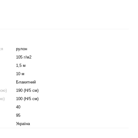
ся
рулон
105 г/м2
1,5 м
10 м
Блакитний
ною)
190 (Н/5 см)
ою)
100 (Н/5 см)
40
95
Україна