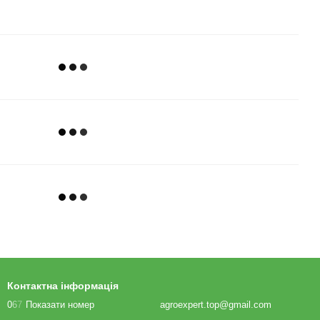
Контактна інформація
0
6
7
Показати номер
agroexpert.top@gmail.com