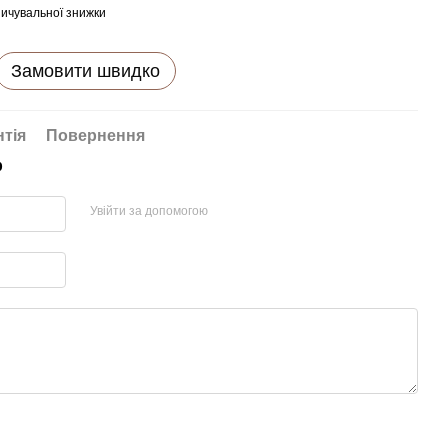
ичувальної знижки
Замовити швидко
нтія
Повернення
р
Увійти за допомогою