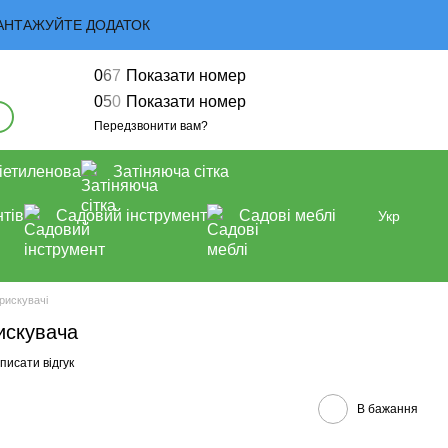
 ЗАВАНТАЖУЙТЕ ДОДАТОК
0
6
7
Показати номер
0
5
0
Показати номер
Передзвонити вам?
іетиленова
Затіняюча сітка
тів
Садовий інструмент
Садові меблі
Укр
рискувачі
искувача
писати відгук
В бажання