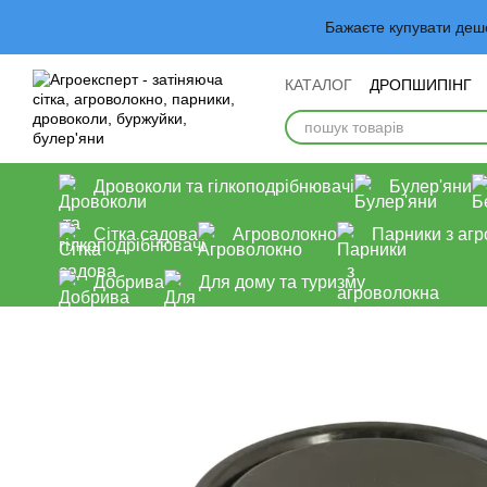
Перейти до основного контенту
Бажаєте купувати деш
КАТАЛОГ
ДРОПШИПІНГ
Обмін та повернення
У
Дровоколи та гілкоподрібнювачі
Булер'яни
Сітка садова
Агроволокно
Парники з аг
Добрива
Для дому та туризму