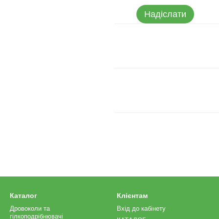
Надіслати
Каталог
Клієнтам
Дровоколи та
Вхід до кабінету
гілкоподрібнювачі