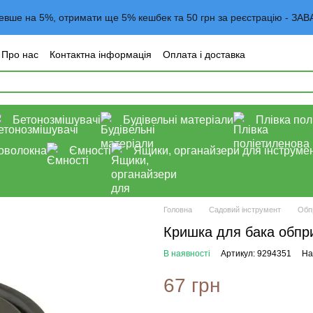
евше на 5%, отримати ще 5% кешбек та 50 грн за реєстрацію -
Про нас
Контактна інформація
Оплата і доставка
года користувача
Договор оферта
Блог
Бетонозмішувачі
Будівельні матеріали
Плівка пол
роволокна
Ємності
Ящики, органайзери для інструмен
Головна
Садовий інструмент
Обп
Кришка для бака обпр
В наявності
Артикул: 9294351
На
67 грн