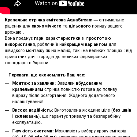
Крапельна стрічка емітерна AquaStream
— оптимальне
рішення для
економічного
та
цільового
поливу вашого
врожаю .
Вона поєднує
гарні характеристики
з
простотою
використання
, роблячи її
найкращим варіантом
для
швидкого монтажу як на малих, так і на великих площах : від
приватних дач і городів до великих фермерських
господарств України.
Переваги, що економлять Ваш час:
Монтаж за хвилини:
Завдяки
вбудованим
крапельницям
стрічка повністю готова до поливу
відразу після розгортання. Жодного додаткового
налаштування!
Висока надійність:
Виготовлена як єдине ціле (
без швів
і склеювань
), що гарантує тривалу та безперебійну
експлуатацію.
Гнучкість системи:
Можливість вибору кроку емітерів
(
10, 15, 20 або 30 см
) дозволяє точно адаптувати полив