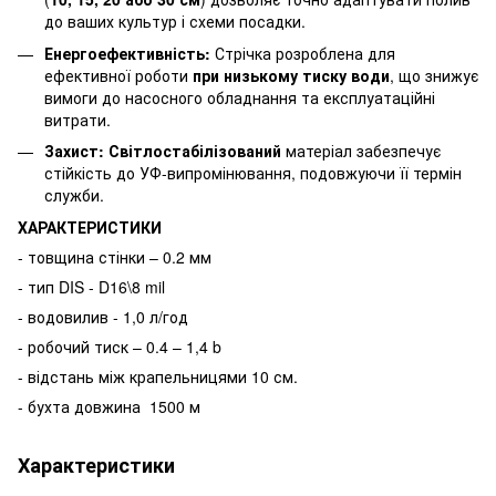
до ваших культур і схеми посадки.
Енергоефективність:
Стрічка розроблена для
ефективної роботи
при низькому тиску води
, що знижує
вимоги до насосного обладнання та експлуатаційні
витрати.
Захист:
Світлостабілізований
матеріал забезпечує
стійкість до УФ-випромінювання, подовжуючи її термін
служби.
ХАРАКТЕРИСТИКИ
- товщина стінки – 0.2 мм
- тип DIS - D16\8 mil
- водовилив - 1,0 л/год
- робочий тиск – 0.4 – 1,4 b
- відстань між крапельницями 10 см.
- бухта довжина 1500 м
Характеристики