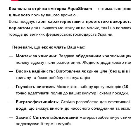
Крапельна стрічка емітерна AquaStream
— оптимальне ріш
цільового
поливу вашого врожаю .
Вона поєднує
гарні характеристики
з
простотою використ
варіантом
для швидкого монтажу як на малих, так і на великих
городів до великих фермерських господарств України.
Переваги, що економлять Ваш час:
Монтаж за хвилини:
Завдяки
вбудованим крапельниця
поливу відразу після розгортання. Жодного додаткового н
Висока надійність:
Виготовлена як єдине ціле (
без швів 
тривалу та безперебійну експлуатацію.
Гнучкість системи:
Можливість вибору кроку емітерів (
10,
точно адаптувати полив до ваших культур і схеми посадки.
Енергоефективність:
Стрічка розроблена для ефективної
води
, що знижує вимоги до насосного обладнання та експл
Захист:
Світлостабілізований
матеріал забезпечує стійк
подовжуючи її термін служби.