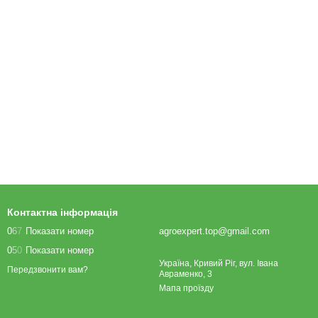
Контактна інформація
0
6
7
Показати номер
agroexpert.top@gmail.com
0
5
0
Показати номер
Україна, Кривий Ріг, вул. Івана
Передзвонити вам?
Авраменко, 3
Мапа проїзду