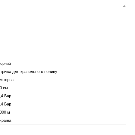
орний
трічка для крапельного поливу
мітерна
0 см
,4 Бар
,4 Бар
000 м
країна