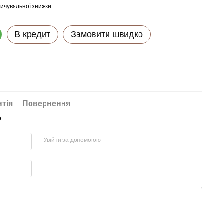
ичувальної знижки
В кредит
Замовити швидко
нтія
Повернення
р
Увійти за допомогою