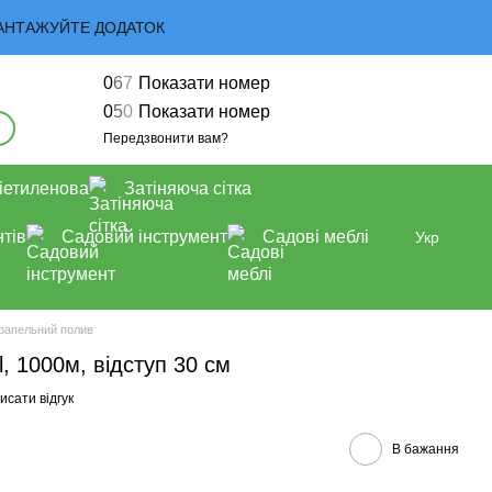
 ЗАВАНТАЖУЙТЕ ДОДАТОК
0
6
7
Показати номер
0
5
0
Показати номер
Передзвонити вам?
іетиленова
Затіняюча сітка
тів
Садовий інструмент
Садові меблі
Укр
рапельний полив
l, 1000м, відступ 30 см
исати відгук
В бажання