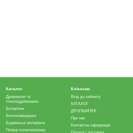
Каталог
Клієнтам
Дровоколи та
Вхід до кабінету
гілкоподрібнювачі
КАТАЛОГ
Булер'яни
ДРОПШИПІНГ
Бетонозмішувачі
Про нас
Будівельні матеріали
Контактна інформація
Плівка поліетиленова
Оплата і доставка