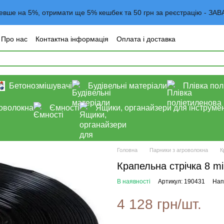
евше на 5%, отримати ще 5% кешбек та 50 грн за реєстрацію -
Про нас
Контактна інформація
Оплата і доставка
года користувача
Договор оферта
Блог
Бетонозмішувачі
Будівельні матеріали
Плівка пол
роволокна
Ємності
Ящики, органайзери для інструмен
Головна
Парники з агроволокна
К
Крапельна стрічка 8 mi
В наявності
Артикул: 190431
Нап
4 128 грн/шт.