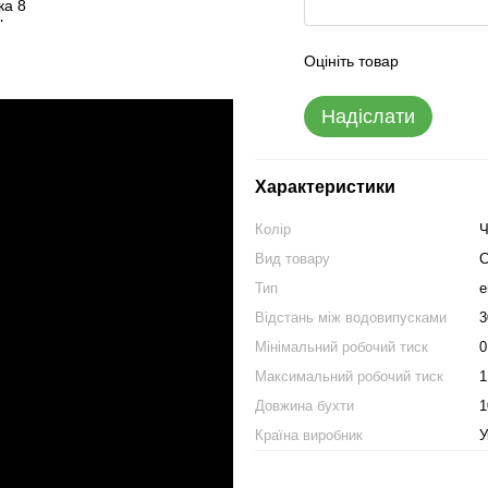
Оцініть товар
Надіслати
Характеристики
Колір
Ч
Вид товару
С
Тип
е
Відстань між водовипусками
3
Мінімальний робочий тиск
0
Максимальний робочий тиск
1
Довжина бухти
1
Країна виробник
У