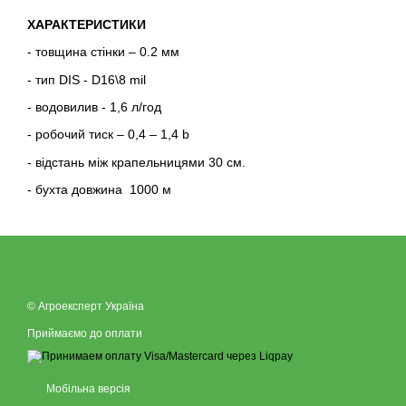
ХАРАКТЕРИСТИКИ
- товщина стінки – 0.2 мм
- тип DIS - D16\8 mil
- водовилив - 1,6 л/год
- робочий тиск – 0,4 – 1,4 b
- відстань між крапельницями 30 см.
- бухта довжина 1000 м
© Агроексперт Україна
Приймаємо до оплати
Мобільна версія