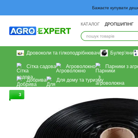
Перейти до основного контенту
Бажаєте купувати деш
КАТАЛОГ
ДРОПШИПІНГ
Обмін та повернення
У
Дровоколи та гілкоподрібнювачі
Булер'яни
Сітка садова
Агроволокно
Парники з аг
Добрива
Для дому та туризму
3