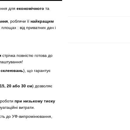
ення для
економічного
та
ання
, роблячи її
найкращим
 площах : від приватних дач і
м
стрічка повністю готова до
алаштування!
і склеювань
), що гарантує
 15, 20 або 30 см
) дозволяє
 роботи
при низькому тиску
уатаційні витрати.
ість до УФ-випромінювання,