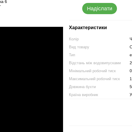
Надіслати
Характеристики
Колір
Ч
Вид товару
С
Тип
е
Відстань між водовипусками
2
Мінімальний робочий тиск
0
Максимальний робочий тиск
1
Довжина бухти
5
Країна виробник
У