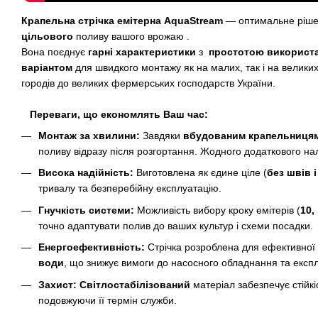
Крапельна стрічка емітерна AquaStream
— оптимальне ріш
цільового
поливу вашого врожаю .
Вона поєднує
гарні характеристики
з
простотою використ
варіантом
для швидкого монтажу як на малих, так і на великих
городів до великих фермерських господарств України.
Переваги, що економлять Ваш час:
Монтаж за хвилини:
Завдяки
вбудованим крапельниця
поливу відразу після розгортання. Жодного додаткового н
Висока надійність:
Виготовлена як єдине ціле (
без швів 
тривалу та безперебійну експлуатацію.
Гнучкість системи:
Можливість вибору кроку емітерів (
10,
точно адаптувати полив до ваших культур і схеми посадки.
Енергоефективність:
Стрічка розроблена для ефективної
води
, що знижує вимоги до насосного обладнання та експл
Захист:
Світлостабілізований
матеріал забезпечує стійк
подовжуючи її термін служби.