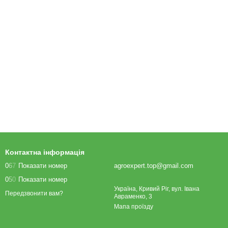
Контактна інформація
0
6
7
Показати номер
agroexpert.top@gmail.com
0
5
0
Показати номер
Україна, Кривий Ріг, вул. Івана
Передзвонити вам?
Авраменко, 3
Мапа проїзду