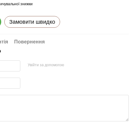
ичувальної знижки
Замовити швидко
нтія
Повернення
р
Увійти за допомогою