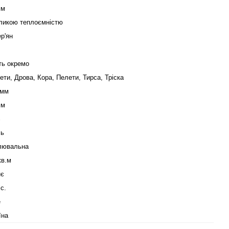
мм
ликою теплоємністю
р'ян
ть окремо
ети, Дрова, Кора, Пелети, Тирса, Тріска
0мм
мм
%
ль
лювальна
кв.м
нє
іс.
е
їна