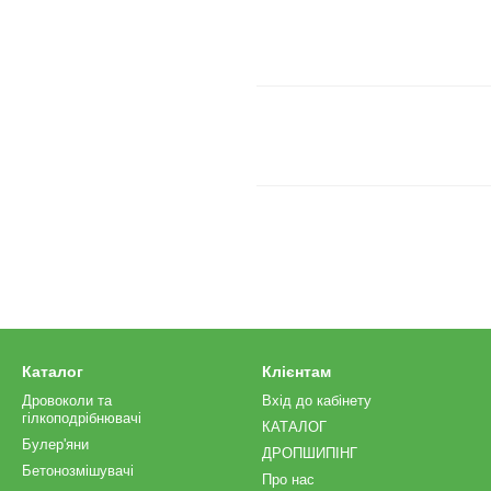
Каталог
Клієнтам
Дровоколи та
Вхід до кабінету
гілкоподрібнювачі
КАТАЛОГ
Булер'яни
ДРОПШИПІНГ
Бетонозмішувачі
Про нас