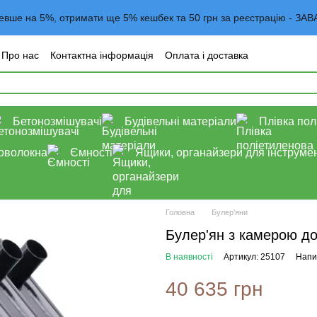
евше на 5%, отримати ще 5% кешбек та 50 грн за реєстрацію -
Про нас
Контактна інформація
Оплата і доставка
года користувача
Договор оферта
Блог
Бетонозмішувачі
Будівельні матеріали
Плівка пол
роволокна
Ємності
Ящики, органайзери для інструмен
Головна
Булер'яни
Булер'ян з камерою 
В наявності
Артикул: 25107
Напис
40 635 грн