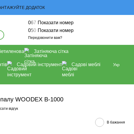
 ЗАВАНТАЖУЙТЕ ДОДАТОК
0
6
7
Показати номер
0
5
0
Показати номер
Передзвонити вам?
іетиленова
Затіняюча сітка
тів
Садовий інструмент
Садові меблі
Укр
допалу WOODEX B-1000
ати відгук
В бажання