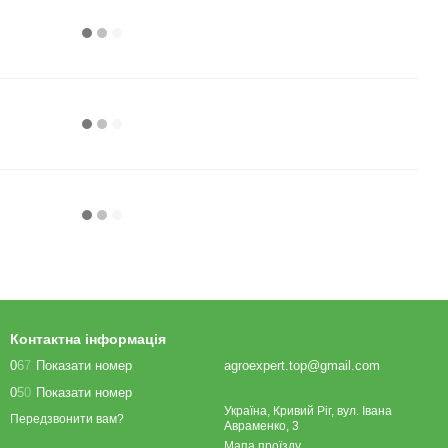
Контактна інформація
0
6
7
Показати номер
agroexpert.top@gmail.com
0
5
0
Показати номер
Україна, Кривий Ріг, вул. Івана
Передзвонити вам?
Авраменко, 3
Мапа проїзду