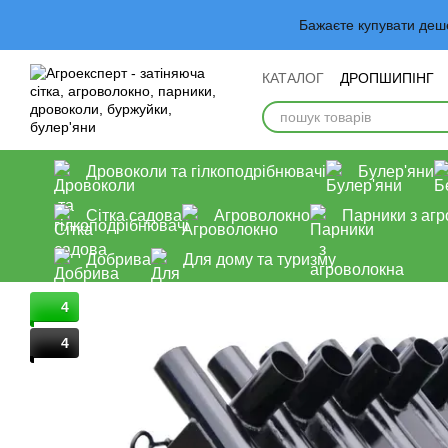
Перейти до основного контенту
Бажаєте купувати деш
КАТАЛОГ
ДРОПШИПІНГ
Обмін та повернення
У
Дровоколи та гілкоподрібнювачі
Булер'яни
Сітка садова
Агроволокно
Парники з аг
Добрива
Для дому та туризму
4
4