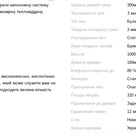
орити автономну систему
Ширина дверей топки
300
мовірну тепловіддачу.
Теплоємність печі
З ве
Тип печі
Буле
Товщина матеріалу топки
3 мм
Розташування печі
Стої
Види твердого палива
Брик
Висота
100
Діаметр димаря
180
Коефіцієнт корисної дії
80 
високоякісних, екологічних
Матеріал
Ста
, який може служити вам не
Призначення печі
Опа
 підходить велика кількість
Площа обігріву
320 
Підключення до димаря
Зад
Гарантійний термін
12 м
Стан
Нов
Країна виробник
Укра