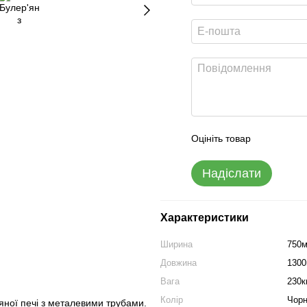
Оцініть товар
Надіслати
Характеристики
Ширина
750
Довжина
130
Вага
230к
Колір
Чор
'яної печі з металевими трубами.