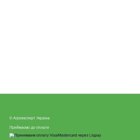
© Агроексперт Україна
Приймаємо до оплати