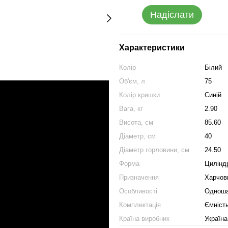
Надіслати
Характеристики
Колір
Білий
Об'єм, л
75
Колір кришки
Синій
Вага, кг
2.90
Висота, см
85.60
Діаметр, см
40
Діаметр горловини, см
24.50
Форма
Цилінд
Призначення
Харчов
Особливості
Одноша
Комплектація
Ємність
Країна виробник
Україна