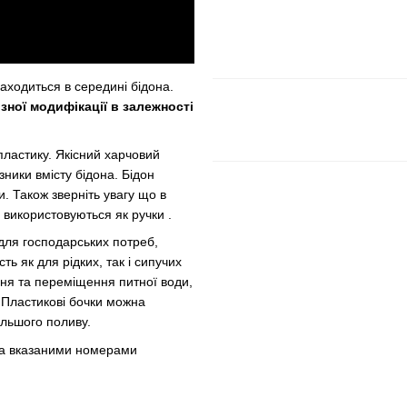
аходиться в середині бідона.
зної модифікації в залежності
пластику. Якісний харчовий
зники вмісту бідона. Бідон
и. Також зверніть увагу що в
о використовуються як ручки .
для господарських потреб,
ь як для рідких, так і сипучих
ня та переміщення питної води,
. Пластикові бочки можна
альшого поливу.
а вказаними номерами