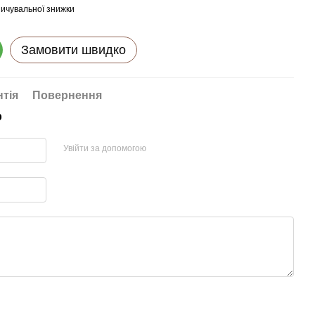
ичувальної знижки
Замовити швидко
нтія
Повернення
р
Увійти за допомогою