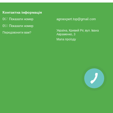
Контактна інформація
0
6
7
Показати номер
agroexpert.top@gmail.com
0
5
0
Показати номер
Україна, Кривий Ріг, вул. Івана
Передзвонити вам?
Авраменко, 3
Мапа проїзду