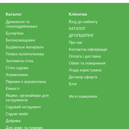
Каталог
Клієнтам
Дровоколи та
Вхід до кабінету
гілкоподрібнювачі
КАТАЛОГ
Булер'яни
ДРОПШИПІНГ
Бетонозмішувачі
Про нас
Будівельні матеріали
Контактна інформація
Плівка поліетиленова
Оплата і доставка
Затіняюча сітка
Обмін та повернення
Сітка садова
Угода користувача
Агроволокно
Договор оферта
Парники з агроволокна
Блог
Ємності
Ящики, органайзери для
Ми в соцмережах
інструментів
Садовий інструмент
Садові меблі
Добрива
Для дому та туризму