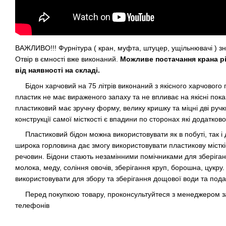
ВАЖЛИВО!!! Фурнітура ( кран, муфта, штуцер, ущільнювачі ) зн
Отвір в ємності вже виконаний.
Можливе постачання крана рі
від наявності на складі.
Бідон харчовий на 75 літрів виконаний з якісного харчового 
пластик не має вираженого запаху та не впливає на якісні пока
пластиковий має зручну форму, велику кришку та міцні дві ручк
конструкції самої місткості є впадини по сторонах які додатков
Пластиковий бідон можна використовувати як в побуті, так і 
широка горловина дає змогу використовувати пластикову місткіст
речовин. Бідони стають незамінними помічниками для зберіган
молока, меду, соління овочів, зберігання круп, борошна, цукру
використовувати для збору та зберігання дощової води та под
Перед покупкою товару, проконсультуйтеся з менеджером з
телефонів