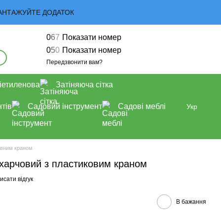
 ЗАВАНТАЖУЙТЕ ДОДАТОК
0
6
7
Показати номер
0
5
0
Показати номер
Передзвонити вам?
іетиленова
Затіняюча сітка
тів
Садовий інструмент
Садові меблі
Укр
ивним краном
 харчовий з пластиковим краном
исати відгук
В бажання