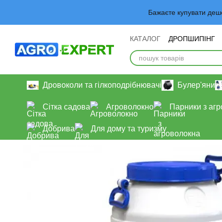
Перейти до основного контенту
Бажаєте купувати деш
КАТАЛОГ
ДРОПШИПІНГ
Обмін та повернення
У
Дровоколи та гілкоподрібнювачі
Булер'яни
Сітка садова
Агроволокно
Парники з аг
Добрива
Для дому та туризму