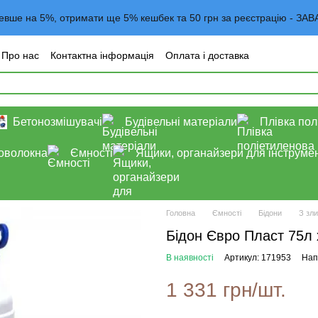
евше на 5%, отримати ще 5% кешбек та 50 грн за реєстрацію -
Про нас
Контактна інформація
Оплата і доставка
года користувача
Договор оферта
Блог
Бетонозмішувачі
Будівельні матеріали
Плівка пол
роволокна
Ємності
Ящики, органайзери для інструмен
Головна
Ємності
Бідони
З зл
Бідон Євро Пласт 75л
В наявності
Артикул: 171953
Нап
1 331 грн/шт.