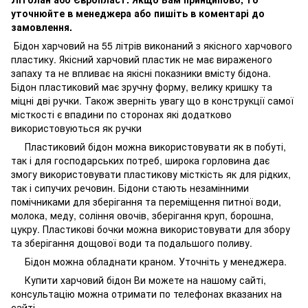
уточнюйте в менеджера або пишіть в коментарі до
замовлення.
Бідон харчовий на 55 літрів виконаний з якісного харчового
пластику. Якісний харчовий пластик не має вираженого
запаху та не впливає на якісні показники вмісту бідона.
Бідон пластиковий має зручну форму, велику кришку та
міцні дві ручки. Також зверніть увагу що в конструкції самої
місткості є впадини по сторонах які додатково
використовуються як ручки
Пластиковий бідон можна використовувати як в побуті,
так і для господарських потреб, широка горловина дає
змогу використовувати пластикову місткість як для рідких,
так і сипучих речовин. Бідони стають незамінними
помічниками для зберігання та переміщення питної води,
молока, меду, соління овочів, зберігання круп, борошна,
цукру. Пластикові бочки можна використовувати для збору
та зберігання дощової води та подальшого поливу.
Бідон можна обладнати краном. Уточніть у менеджера.
Купити харчовий бідон Ви можете на нашому сайті,
консультацію можна отримати по телефонах вказаних на
сайті.