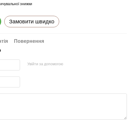
ичувальної знижки
Замовити швидко
нтія
Повернення
р
Увійти за допомогою