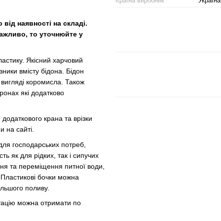
Країна виробник
Україна
від наявності на складі.
важливо, то уточнюйте у
ластику. Якісний харчовий
зники вмісту бідона. Бідон
 вигляді коромисла. Також
оронах які додатково
одаткового крана та врізки
 на сайті.
для господарських потреб,
ь як для рідких, так і сипучих
ня та переміщення питної води,
. Пластикові бочки можна
альшого поливу.
тацію можна отримати по