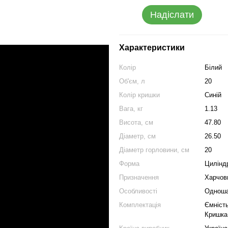
Надіслати
Характеристики
Колір
Білий
Об'єм, л
20
Колір кришки
Синій
Вага, кг
1.13
Висота, см
47.80
Діаметр, см
26.50
Діаметр горловини, см
20
Форма
Цилінд
Призначення
Харчов
Особливості
Одноша
Комплектація
Ємність
Кришка 