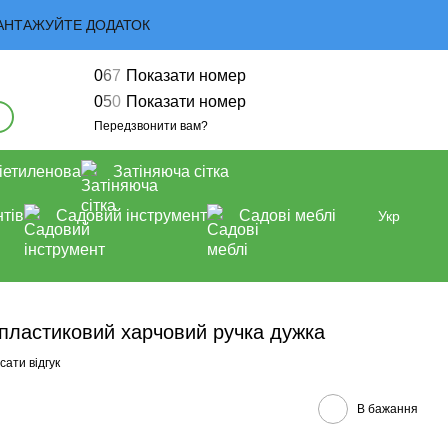
 ЗАВАНТАЖУЙТЕ ДОДАТОК
0
6
7
Показати номер
0
5
0
Показати номер
Передзвонити вам?
іетиленова
Затіняюча сітка
тів
Садовий інструмент
Садові меблі
Укр
пластиковий харчовий ручка дужка
ати відгук
В бажання