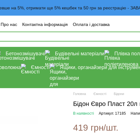
евше на 5%, отримати ще 5% кешбек та 50 грн за реєстрацію -
Про нас
Контактна інформація
Оплата і доставка
года користувача
Договор оферта
Блог
Бетонозмішувачі
Будівельні матеріали
Плівка пол
роволокна
Ємності
Ящики, органайзери для інструмен
Головна
Ємності
Бідони
Бідон Євро Пласт 20л 
В наявності
Артикул: 17185
Напис
419 грн/шт.