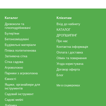
Каталог
Клієнтам
Дровоколи та
Вхід до кабінету
гілкоподрібнювачі
КАТАЛОГ
Булер'яни
ДРОПШИПІНГ
Бетонозмішувачі
Про нас
Будівельні матеріали
Контактна інформація
Плівка поліетиленова
Оплата і доставка
Затіняюча сітка
Обмін та повернення
Сітка садова
Угода користувача
Агроволокно
Договор оферта
Парники з агроволокна
Блог
Ємності
Ящики, органайзери для
Ми в соцмережах
інструментів
Садовий інструмент
Садові меблі
Добрива