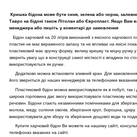
Кришка бідона може бути синя, зелена або чорна, залежно 
Тавро на бідоні також Літолан або Європласт. Якщо Вам 
менеджера або пишіть у коментарі до замовлення
Бідон харчовий на 20 літрів виконаний з якісного харчового п
пластик не має вираженого запаху та не впливає на якісні пока
пластиковий має зручну форму, велику кришку та міцну ручку у
зверніть увагу що в конструкції самої місткості є впадини по ст
використовуються як ручки .
Додатково можна встановити зливний кран. Для замовлення д
його зверніться до наших менеджерів за телефонами вказаними
Пластиковий бідон можна використовувати як в побуті, так і 
широка горловина дає змогу використовувати пластикову місткіст
речовин. Бідони стають незамінними помічниками для зберіган
молока, меду, соління овочів, зберігання круп, борошна, цукру
використовувати для збору та зберігання дощової води та под
Купити харчовий бідон Ви можете на нашому сайті, консуль
телефонах вказаних на сайті.