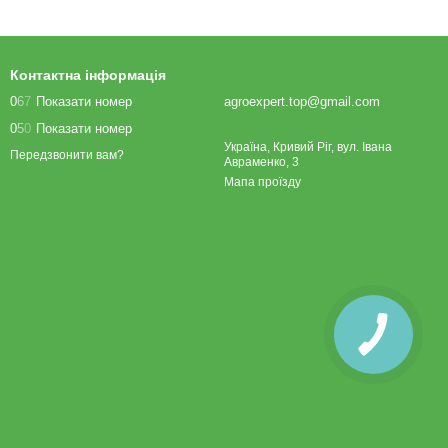
Контактна інформація
0
6
7
Показати номер
agroexpert.top@gmail.com
0
5
0
Показати номер
Україна, Кривий Ріг, вул. Івана
Передзвонити вам?
Авраменко, 3
Мапа проїзду