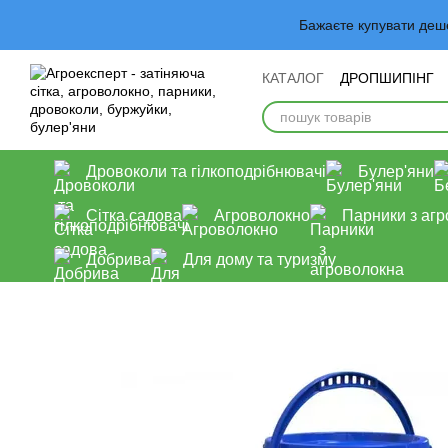
Перейти до основного контенту
Бажаєте купувати деш
КАТАЛОГ
ДРОПШИПІНГ
Обмін та повернення
У
Дровоколи та гілкоподрібнювачі
Булер'яни
Сітка садова
Агроволокно
Парники з аг
Добрива
Для дому та туризму