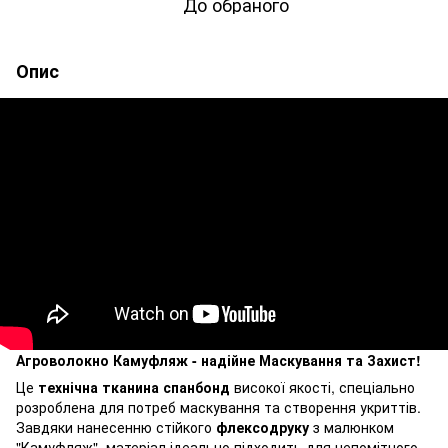
До обраного
Опис
Агроволокно Камуфляж - надійне Маскування та Захист!
Це
технічна тканина спанбонд
високої якості, спеціально
розроблена для потреб маскування та створення укриттів.
Завдяки нанесенню стійкого
флексодруку
з малюнком
"Камуфляж", матеріал ідеально підходить для непомітного