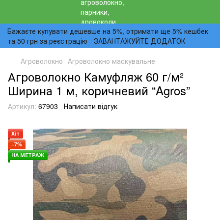
Бажаєте купувати дешевше на 5%, отримати ще 5% кешбек
та 50 грн за реєстрацію - ЗАВАНТАЖУЙТЕ ДОДАТОК
Агроволокно
Агроволокно маскувальне
Агроволокно Камуфляж 60 г/м²
Ширина 1 м, коричневий “Agros”
Артикул:
67903
Написати відгук
Хіт
−7%
НА МЕТРАЖ