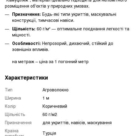
розміщення об'єктів у природних умовах.
Призначення:
Будь-які типи укриттів, маскувальні
конструкції, тимчасові навіси.
Щільність:
60 г/м² — оптимальне поєднання легкості та
міцності.
Особливості:
Непрозорий, дихаючий, стійкий до
зовнішніх впливів.
на метраж – ціна за 1 погонний метр
Характеристики
Тип
Агроволокно
Ширина
1 м
Колір
Коричневий
Щільність
60 г/м2
Призначення
для укриттів, навісів, маскування
Країна
Турція
виробник