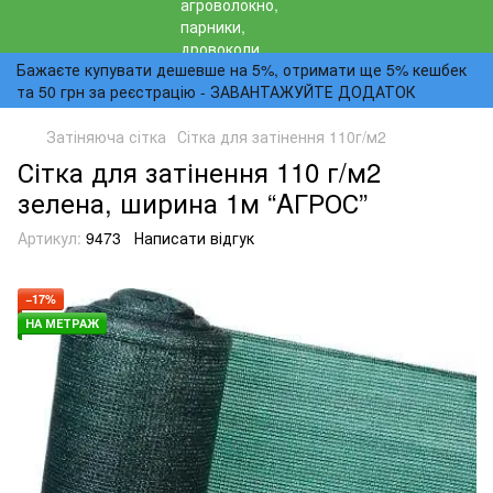
Бажаєте купувати дешевше на 5%, отримати ще 5% кешбек
та 50 грн за реєстрацію - ЗАВАНТАЖУЙТЕ ДОДАТОК
Затіняюча сітка
Сітка для затінення 110г/м2
Сітка для затінення 110 г/м2
зелена, ширина 1м “AГРОС”
Артикул:
9473
Написати відгук
−17%
НА МЕТРАЖ