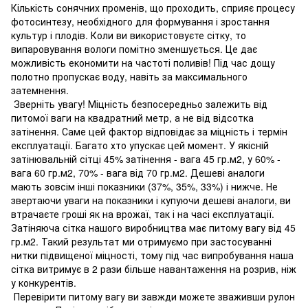
Кількість сонячних променів, що проходить, сприяє процесу
фотосинтезу, необхідного для формування і зростання
культур і плодів. Коли ви використовуєте сітку, то
випаровування вологи помітно зменшується. Це дає
можливість економити на частоті поливів! Під час дощу
полотно пропускає воду, навіть за максимального
затемнення.
Зверніть увагу! Міцність безпосередньо залежить від
питомої ваги на квадратний метр, а не від відсотка
затінення. Саме цей фактор відповідає за міцність і термін
експлуатації. Багато хто упускає цей момент. У якісній
затінювальній сітці 45% затінення - вага 45 гр.м2, у 60% -
вага 60 гр.м2, 70% - вага від 70 гр.м2. Дешеві аналоги
мають зовсім інші показники (37%, 35%, 33%) і нижче. Не
звертаючи уваги на показники і купуючи дешеві аналоги, ви
втрачаєте гроші як на врожаї, так і на часі експлуатації.
Затіняюча сітка нашого виробництва має питому вагу від 45
гр.м2. Такий результат ми отримуємо при застосуванні
нитки підвищеної міцності, тому під час випробування наша
сітка витримує в 2 рази більше навантаження на розрив, ніж
у конкурентів.
Перевірити питому вагу ви завжди можете зваживши рулон