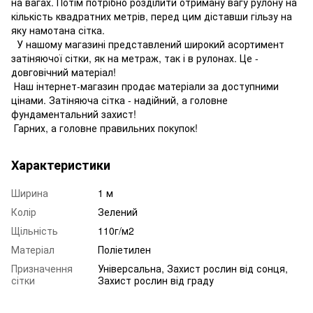
на вагах. Потім потрібно розділити отриману вагу рулону на
кількість квадратних метрів, перед цим діставши гільзу на
яку намотана сітка.
У нашому магазині представлений широкий асортимент
затіняючої сітки, як на метраж, так і в рулонах. Це -
довговічний матеріал!
Наш інтернет-магазин продає матеріали за доступними
цінами. Затіняюча сітка - надійний, а головне
фундаментальний захист!
Гарних, а головне правильних покупок!
Характеристики
Ширина
1 м
Колір
Зелений
Щільність
110г/м2
Матеріал
Поліетилен
Призначення
Універсальна, Захист рослин від сонця,
сітки
Захист рослин від граду