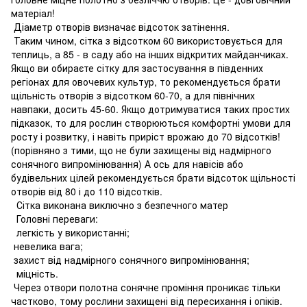
матеріал!
Діаметр отворів визначає відсоток затінення.
Таким чином, сітка з відсотком 60 використовується для
теплиць, а 85 - в саду або на інших відкритих майданчиках.
Якщо ви обираєте сітку для застосування в південних
регіонах для овочевих культур, то рекомендується брати
щільність отворів з відсотком 60-70, а для північних
навпаки, досить 45-60. Якщо дотримуватися таких простих
підказок, то для рослин створюються комфортні умови для
росту і розвитку, і навіть приріст врожаю до 70 відсотків!
(порівняно з тими, що не були захищены від надмірного
сонячного випромінювання) А ось для навісів або
будівельних цілей рекомендується брати відсоток щільності
отворів від 80 і до 110 відсотків.
Сітка виконана виключно з безпечного матер
Головні переваги:
легкість у використанні;
невелика вага;
захист від надмірного сонячного випромінювання;
міцність.
Через отвори полотна сонячне проміння проникає тільки
частково, тому рослини захищені від пересихання і опіків.