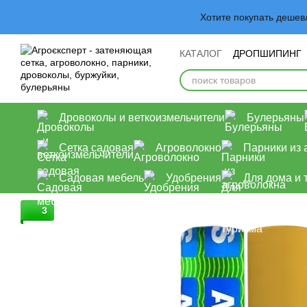
Перейти к основному контенту
Хотите покупать деше
КАТАЛОГ
ДРОПШИПИНГ
Обмен и возврат
Польз
Дровоколы и веткоизмельчители
Булерьяны
Сетка садовая
Агроволокно
Парники из 
Садовая мебель
Удобрения
Для дома и 
3