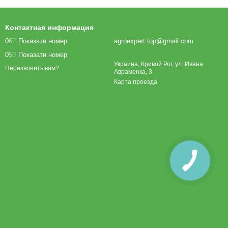
Контактная информация
0
6
7
Показати номер
agroexpert.top@gmail.com
0
5
0
Показати номер
Украина, Кривой Рог, ул. Ивана
Перезвонить вам?
Авраменка, 3
Карта проезда