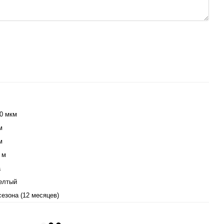
0 мкм
м
м
 м
а
елтый
сезона (12 месяцев)