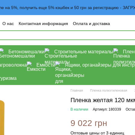
вле на 5%, получить еще 5% кэшбек и 50 грн за регистрацию - 
О нас
Контактная информация
Оплата и доставка
овательское соглашение
Договор оферта
Блог
Бетономешалки
Строительные материалы
Плен
агроволокна
Емкости
Ящики, органайзеры для инст
туризма
Главная
Пленка полиэтиленовая
Пленка желтая 120 мкм
В наличии
Артикул: 180339
Оста
9 022 грн
Оптовые цены от 3 единиц