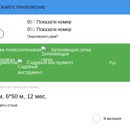
ЗАГРУЖАЙТЕ ПРИЛОЖЕНИЕ
0
6
7
Показати номер
0
5
0
Показати номер
Перезвонить вам?
ка полиэтиленовая
Затеняющая сетка
рументов
Садовый инструмент
Рус
Желтая пленка для теплиц
, 6*50 м, 12 мес.
вить отзыв
В желания