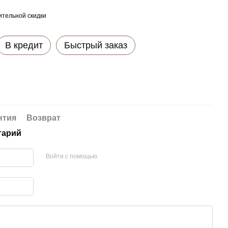
тельной скидки
В кредит
Быстрый заказ
нтия
Возврат
тарий
Войти с помощью