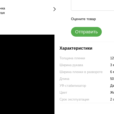
Оцените товар
Отправить
Характеристики
Толщина пленки
12
Ширина рукава
3 
Ширина пленки в развороте
6 
Длина
50
УФ-стабилизатор
Д
Цвет
Ж
Срок эксплуатации
2 