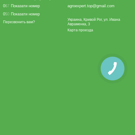
0
6
7
Показати номер
agroexpert.top@gmail.com
0
5
0
Показати номер
Украина, Кривой Рог, ул. Ивана
Перезвонить вам?
Авраменка, 3
Карта проезда