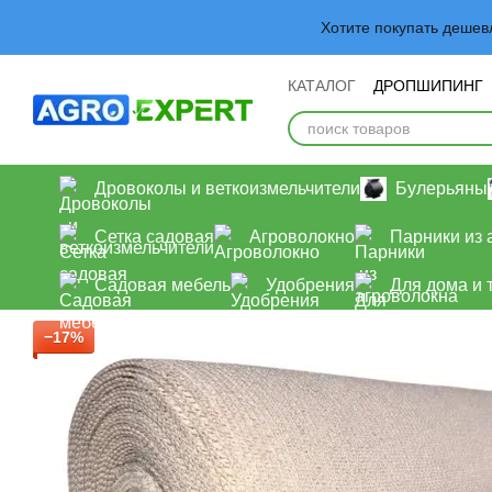
Перейти к основному контенту
Хотите покупать деше
КАТАЛОГ
ДРОПШИПИНГ
Обмен и возврат
Польз
Дровоколы и веткоизмельчители
Булерьяны
Сетка садовая
Агроволокно
Парники из 
Садовая мебель
Удобрения
Для дома и 
−17%