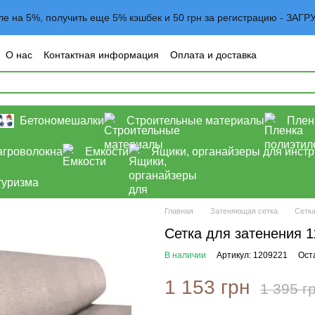
вле на 5%, получить еще 5% кэшбек и 50 грн за регистрацию - 
О нас
Контактная информация
Оплата и доставка
овательское соглашение
Договор оферта
Блог
Бетономешалки
Строительные материалы
Плен
агроволокна
Емкости
Ящики, органайзеры для инст
туризма
Главная
Затеняющая сетка
Сетка
Сетка для затенения 1
В наличии
Артикул: 1209221
Ост
1 153 грн
1 395 г