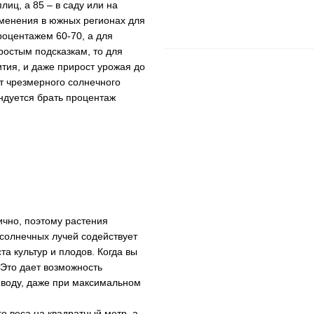
иц, а 85 – в саду или на
именения в южных регионах для
роцентажем 60-70, а для
ростым подсказкам, то для
тия, и даже прирост урожая до
т чрезмерного солнечного
ндуется брать процентаж
ично, поэтому растения
солнечных лучей содействует
а культур и плодов. Когда вы
 Это дает возможность
 воду, даже при максимальном
о веса на квадратный метр, а