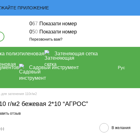
ЗАГРУЖАЙТЕ ПРИЛОЖЕНИЕ
0
6
7
Показати номер
0
5
0
Показати номер
Перезвонить вам?
ка полиэтиленовая
Затеняющая сетка
рументов
Садовый инструмент
Рус
 для затенения 110г/м2
10 г/м2 бежевая 2*10 “AГРОС”
авить отзыв
рн
В желания