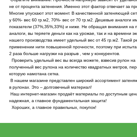
не от процента затенения. Именно этот фактор отвечает за пр
Многие упускают этот момент. В качественной затеняющей сетк
у 60%- вес 60 гр.м2, 70%- вес от 70 гр.м2. Дешевые аналоги 
показатели (37%,35%,33%) и ниже. Не обращая внимания на 
аналоги, вы теряете деньги как на урожае, так и на времени 
нашего производства имеет удельный вес от 45 гр.м2. Такой 
применении нити повышенной прочности, поэтому при испыта
2 раза больше нагрузки на разрыв , чем у конкурентов.
Проверить удельный вес вы всегда можете, взвесив рулон на 
полученный вес рулона на количество квадратных метров, пер
которую намотана сетка.
В нашем магазине представлен широкий ассортимент затеняющ
в рулонах. Это – долговечный материал!
Наш интернет-магазин продаёт материалы по доступным цена
надежная, а главное фундаментальная защита!
Хороших, а главное правильных, покупок!