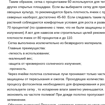
Таким образом, сетка с процентажем 60 используется для тепл
других открытых площадках. Если вы выбираете сетку для пр
овощных культур, то рекомендуется брать плотность ячеек с п
северных наоборот, достаточно 45-60. Если следовать таким п
растений соблюдаются комфортные условия для роста и разви
70 процентов! (по сравнению с теми, что не были защищены о
излучения) А вот для навесов или строительных целей рекоме
плотности ячеек от 80 процентов и до 110.
Сетка выполнена исключительно из безвредного материала.
Главные преимущества:
-легкость в использовании;
-маленький вес;
-защита от чрезмерного солнечного излучения;
-прочность.
Через ячейки полотна солнечные лучи проникают только част
защищены от пересыхания и ожогов. Проходящее количество 
процессу фотосинтеза необходимого для формирования и рост
используете сетку , то испарение влаги заметно уменьшается.
экономить на частоте поливов! При дожде полотно пропускает
затемнении.
Обратите внимание! Прочность напрямую зависит от удельног