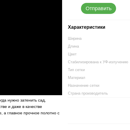
Отправить
Характеристики
Ширина
Длина
Цвет
Стабилизирована к УФ-излучению
Тип сетки
Материал
Назначение сетки
Страна производитель
гда нужно затенить сад,
тве и даже в качестве
, а главное прочное полотно с