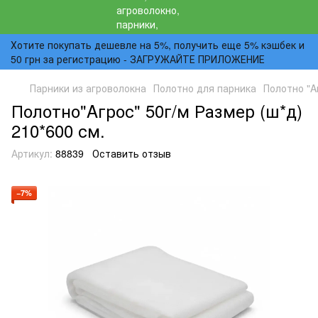
Хотите покупать дешевле на 5%, получить еще 5% кэшбек и
50 грн за регистрацию - ЗАГРУЖАЙТЕ ПРИЛОЖЕНИЕ
Парники из агроволокна
Полотно для парника
Полотно "A
Полотно"Aгрос" 50г/м Размер (ш*д)
210*600 см.
Артикул:
88839
Оставить отзыв
−7%