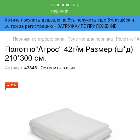
Хотите покупать дешевле на 5%, получить еще 5% кэшбек и
50 грн за регистрацию - ЗАГРУЖАЙТЕ ПРИЛОЖЕНИЕ
Парники из агроволокна
Полотно для парника
Полотно "A
Полотно"Aгрос" 42г/м Размер (ш*д)
210*300 см.
Артикул:
43345
Оставить отзыв
−12%