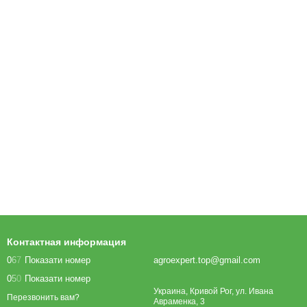
Контактная информация
0
6
7
Показати номер
agroexpert.top@gmail.com
0
5
0
Показати номер
Украина, Кривой Рог, ул. Ивана
Перезвонить вам?
Авраменка, 3