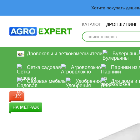
Перейти к основному контенту
Хотите покупать деше
КАТАЛОГ
ДРОПШИПИНГ
Обмен и возврат
Польз
Дровоколы и веткоизмельчители
Булерьяны
Сетка садовая
Агроволокно
Парники из 
Садовая мебель
Удобрения
Для дома и 
−1%
НА МЕТРАЖ