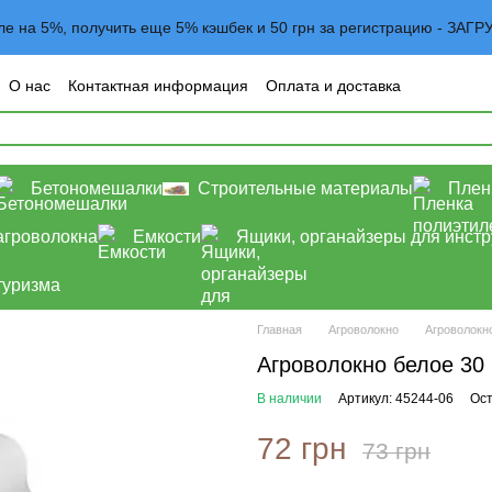
вле на 5%, получить еще 5% кэшбек и 50 грн за регистрацию - 
О нас
Контактная информация
Оплата и доставка
овательское соглашение
Договор оферта
Блог
Бетономешалки
Строительные материалы
Плен
агроволокна
Емкости
Ящики, органайзеры для инст
туризма
Главная
Агроволокно
Агроволокно
Агроволокно белое 30 
В наличии
Артикул: 45244-06
Ост
72 грн
73 грн