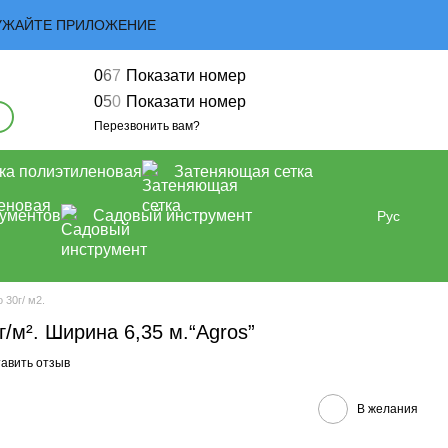
ЗАГРУЖАЙТЕ ПРИЛОЖЕНИЕ
0
6
7
Показати номер
0
5
0
Показати номер
Перезвонить вам?
ка полиэтиленовая
Затеняющая сетка
рументов
Садовый инструмент
Рус
 30г/ м2.
г/м². Ширина 6,35 м.“Agros”
авить отзыв
В желания