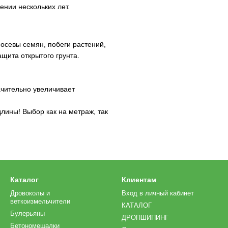
ении нескольких лет.
осевы семян, побеги растений,
ащита открытого грунта.
ачительно увеличивает
лины! Выбор как на метраж, так
Каталог
Клиентам
Дровоколы и
Вход в личный кабинет
веткоизмельчители
КАТАЛОГ
Булерьяны
ДРОПШИПИНГ
Бетономешалки