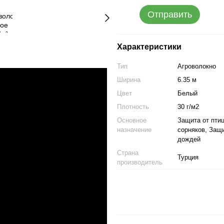
Отправить
Характеристики
Тип
Агроволокно
Ширина
6.35 м
Цвет
Белый
Плотность
30 г/м2
Основное
Защита от пти
назначение
сорняков, Защи
дождей
Страна
Турция
производитель