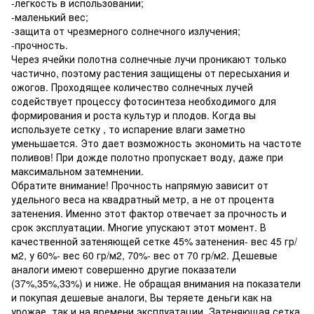
-легкость в использовании;
-маленький вес;
-защита от чрезмерного солнечного излучения;
-прочность.
Через ячейки полотна солнечные лучи проникают только
частично, поэтому растения защищены от пересыхания и
ожогов. Проходящее количество солнечных лучей
содействует процессу фотосинтеза необходимого для
формирования и роста культур и плодов. Когда вы
используете сетку , то испарение влаги заметно
уменьшается. Это дает возможность экономить на частоте
поливов! При дожде полотно пропускает воду, даже при
максимальном затемнении.
Обратите внимание! Прочность напрямую зависит от
удельного веса на квадратный метр, а не от процента
затенения. Именно этот фактор отвечает за прочность и
срок эксплуатации. Многие упускают этот момент. В
качественной затеняющей сетке 45% затенения- вес 45 гр/
м2, у 60%- вес 60 гр/м2, 70%- вес от 70 гр/м2. Дешевые
аналоги имеют совершенно другие показатели
(37%,35%,33%) и ниже. Не обращая внимания на показатели
и покупая дешевые аналоги, Вы теряете деньги как на
урожае, так и на времени эксплуатации. Затеняющая сетка