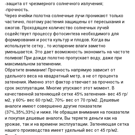
-защита от чрезмерного солнечного излучения;
-прочность.
Через ячейки полотна солнечные лучи проникают только
частично, поэтому растения защищены от пересыхания и
ожогов. Проходящее количество солнечных лучей
содействует процессу фотосинтеза необходимого для
формирования и роста культур и плодов. Когда вы
используете сетку , то испарение влаги заметно
уменьшается. Это дает возможность экономить на частоте
поливов! При дожде полотно пропускает воду, даже при
максимальном затемнении.
Обратите внимание! Прочность напрямую зависит от
удельного веса на квадратный метр, а не от процента
затенения. Именно этот фактор отвечает за прочность и
срок эксплуатации. Многие упускают этот момент. В
качественной затеняющей сетке 45% затенения- вес 45 гр/
м2, у 60%- вес 60 гр/м2, 70%- вес от 70 гр/м2. Дешевые
аналоги имеют совершенно другие показатели
(37%,35%,33%) и ниже. Не обращая внимания на показатели
и покупая дешевые аналоги, Вы теряете деньги как на
урожае, так и на времени эксплуатации. Затеняющая сетка
нашего производства имеет удельный вес от 45 гр/м2.