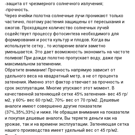
-защита от чрезмерного солнечного излучения;
-прочность.
Через ячейки полотна солнечные лучи проникают только
частично, поэтому растения защищены от пересыхания и
ожогов. Проходящее количество солнечных лучей
содействует процессу фотосинтеза необходимого для
формирования и роста культур и плодов. Когда вы
используете сетку , то испарение влаги заметно
уменьшается. Это дает возможность экономить на частоте
поливов! При дожде полотно пропускает воду, даже при
максимальном затемнении.
Обратите внимание! Прочность напрямую зависит от
удельного веса на квадратный метр, а не от процента
затенения. Именно этот фактор отвечает за прочность и
срок эксплуатации. Многие упускают этот момент. В
качественной затеняющей сетке 45% затенения- вес 45 гр/
м2, у 60%- вес 60 гр/м2, 70%- вес от 70 гр/м2. Дешевые
аналоги имеют совершенно другие показатели
(37%,35%,33%) и ниже. Не обращая внимания на показатели
и покупая дешевые аналоги, Вы теряете деньги как на
урожае, так и на времени эксплуатации. Затеняющая сетка
нашего производства имеет удельный вес от 45 гр/м2.