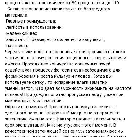
процентаж плотности ячеек от 80 процентов и до 110.
Сетка выполнена исключительно из безвредного
материала.
Главные преимущества:
-легкость в использовании;
-маленький вес;
-защита от чрезмерного солнечного излучения;
-прочность.
Через ячейки полотна солнечные лучи проникают только
частично, поэтому растения защищены от пересыхания и
ожогов. Проходящее количество солнечных лучей
содействует процессу фотосинтеза необходимого для
формирования и роста культур и плодов. Когда вы
используете сетку , то испарение влаги заметно
уменьшается. Это дает возможность экономить на частоте
поливов! При дожде полотно пропускает воду, даже при
максимальном затемнении.
Обратите внимание! Прочность напрямую зависит от
удельного веса на квадратный метр, а не от процента
затенения. Именно этот фактор отвечает за прочность и
срок эксплуатации. Многие упускают этот момент. В
качественной затеняющей сетке 45% затенения- вес 45
гр.м2, у 60%- вес 60 гр.м2, 70%- вес от 70 гр.м2. Дешевые